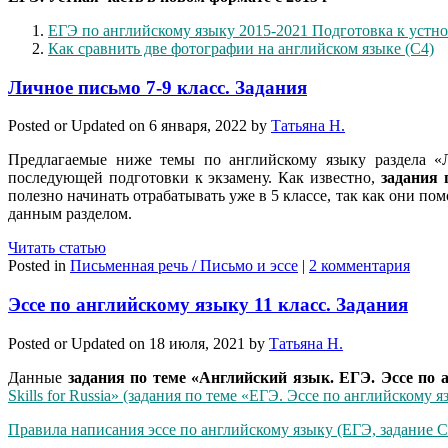
ЕГЭ по английскому языку 2015-2021 Подготовка к устно
Как сравнить две фотографии на английском языке (С4)
Личное письмо 7-9 класс. Задания
Posted or Updated on
6 января, 2022
by
Татьяна Н.
Предлагаемые ниже темы по английскому языку раздела «
последующей подготовки к экзамену. Как известно,
задания 
полезно начинать отрабатывать уже в 5 классе, так как они 
данным разделом.
Читать статью
Posted in
Письменная речь / Письмо и эссе
|
2 комментария
Эссе по английскому языку 11 класс. Задания
Posted or Updated on
18 июля, 2021
by
Татьяна Н.
Данные
задания по теме «Английский язык. ЕГЭ. Эссе по 
Skills for Russia» (задания по теме «ЕГЭ. Эссе по английскому я
Правила написания эссе по английскому языку (ЕГЭ, задание С