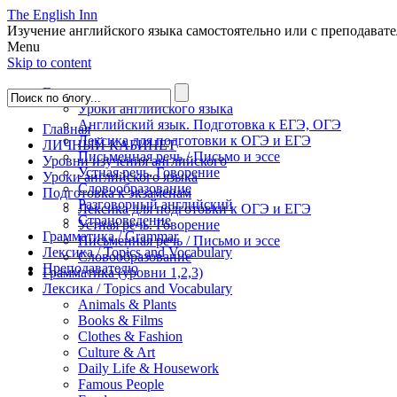
The English Inn
Изучение английского языка самостоятельно или с преподават
Menu
Skip to content
Главная
Уроки английского языка
Английский язык. Подготовка к ЕГЭ, ОГЭ
Главная
Лексика для подготовки к ОГЭ и ЕГЭ
ЛИЧНЫЙ КАБИНЕТ
Письменная речь / Письмо и эссе
Уровни изучения английского
Устная речь. Говорение
Уроки английского языка
Словообразование
Подготовка к экзаменам
Разговорный английский
Лексика для подготовки к ОГЭ и ЕГЭ
Страноведение
Устная речь. Говорение
Грамматика / Grammar
Письменная речь / Письмо и эссе
Лексика / Topics and Vocabulary
Словообразование
Преподавателю
Грамматика (уровни 1,2,3)
Лексика / Topics and Vocabulary
Animals & Plants
Books & Films
Clothes & Fashion
Culture & Art
Daily Life & Housework
Famous People