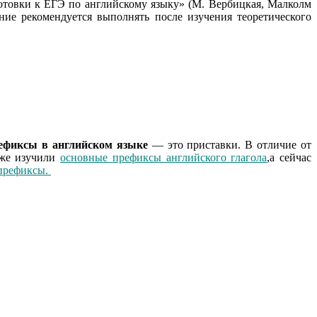
отовки к ЕГЭ по английскому языку» (М. Вербицкая, Малколм
е рекомендуется выполнять после изучения теоретического
ефиксы в английском языке
— это приставки. В отличие от
уже изучили
основные префиксы английского глагола
,а сейчас
префиксы.