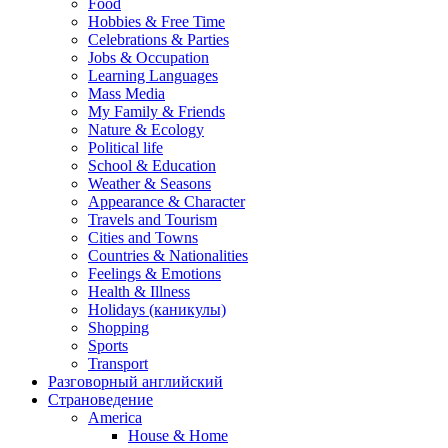
Food
Hobbies & Free Time
Celebrations & Parties
Jobs & Occupation
Learning Languages
Mass Media
My Family & Friends
Nature & Ecology
Political life
School & Education
Weather & Seasons
Appearance & Character
Travels and Tourism
Cities and Towns
Countries & Nationalities
Feelings & Emotions
Health & Illness
Holidays (каникулы)
Shopping
Sports
Transport
Разговорный английский
Страноведение
America
House & Home