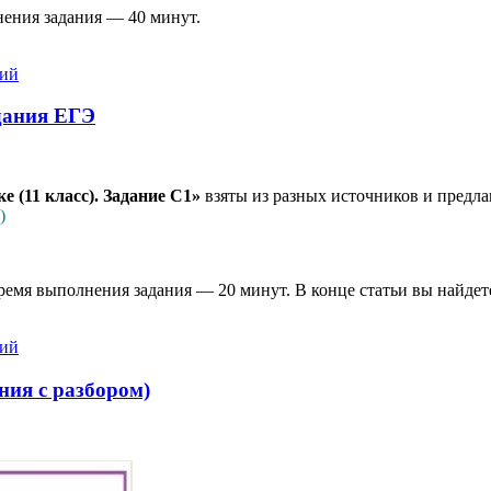
нения задания — 40 минут.
рий
адания ЕГЭ
 (11 класс). Задание С1»
взяты из разных источников и предла
)
ремя выполнения задания — 20 минут. В конце статьи вы найде
рий
ния с разбором)