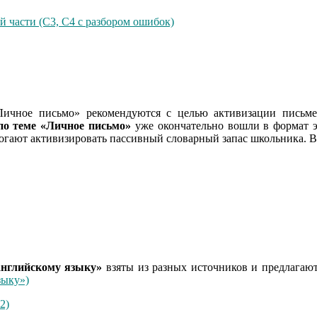
й части (С3, С4 с разбором ошибок)
Личное письмо» рекомендуются с целью активизации письме
по теме «Личное письмо»
уже окончательно вошли в формат э
помогают активизировать пассивный словарный запас школьника.
английскому языку»
взяты из разных источников и предлагаю
зыку»)
2)