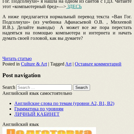
Гог. Подсолнухи» я нашла на одном из сайтов с ГДЗ. Читайте
этот «компьютерный бред»—>
ЗДЕСЬ
А ниже предлагается нормальный перевод текста «Ван Гог.
Подсолнухи» (из учебника Афанасьевой О.В. , Михеевой
И.В.). Делайте выводы) А может все же пора перестать
надеяться на помощью компьютера и интернета и начать
думать своей головой, как вы думаете?
Читать статью
Posted in
Culture & Art
|
Tagged
Art
|
Оставьте комментарий
Post navigation
Search
Английский язык самостоятельно
Английские слова по темам (уровни A2, B1, B2)
Грамматика по уровням
ЛИЧНЫЙ КАБИНЕТ
Английский язык