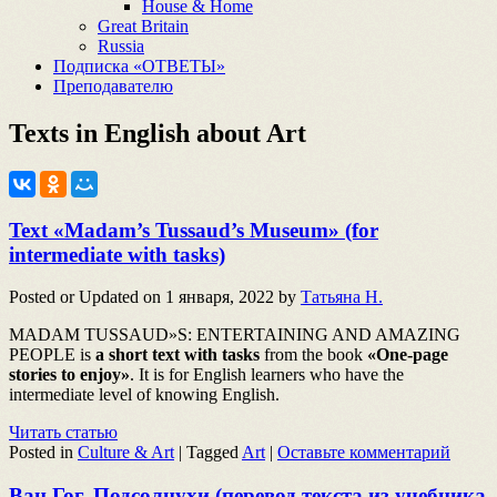
House & Home
Great Britain
Russia
Подписка «ОТВЕТЫ»
Преподавателю
Texts in English about
Art
Text «Madam’s Tussaud’s Museum» (for
intermediate with tasks)
Posted or Updated on
1 января, 2022
by
Татьяна Н.
MADAM TUSSAUD»S: ENTERTAINING AND AMAZING
PEOPLE is
a short text with tasks
from the book
«One-page
stories to enjoy»
. It is for English learners who have the
intermediate level of knowing English.
Читать статью
Posted in
Culture & Art
|
Tagged
Art
|
Оставьте комментарий
Ван Гог. Подсолнухи (перевод текста из учебника