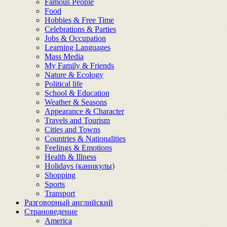
Famous People
Food
Hobbies & Free Time
Celebrations & Parties
Jobs & Occupation
Learning Languages
Mass Media
My Family & Friends
Nature & Ecology
Political life
School & Education
Weather & Seasons
Appearance & Character
Travels and Tourism
Cities and Towns
Countries & Nationalities
Feelings & Emotions
Health & Illness
Holidays (каникулы)
Shopping
Sports
Transport
Разговорный английский
Страноведение
America