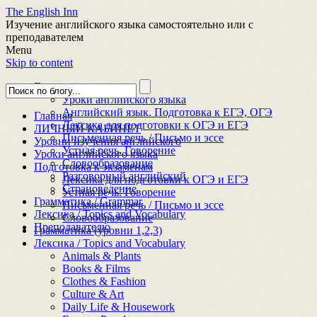
The English Inn
Изучение английского языка самостоятельно или с
преподавателем
Menu
Skip to content
Главная
Уроки английского языка
Английский язык. Подготовка к ЕГЭ, ОГЭ
Главная
Лексика для подготовки к ОГЭ и ЕГЭ
ЛИЧНЫЙ КАБИНЕТ
Письменная речь / Письмо и эссе
Уровни изучения английского
Устная речь. Говорение
Уроки английского языка
Словообразование
Подготовка к экзаменам
Разговорный английский
Лексика для подготовки к ОГЭ и ЕГЭ
Страноведение
Устная речь. Говорение
Грамматика / Grammar
Письменная речь / Письмо и эссе
Лексика / Topics and Vocabulary
Словообразование
Преподавателю
Грамматика (уровни 1,2,3)
Лексика / Topics and Vocabulary
Animals & Plants
Books & Films
Clothes & Fashion
Culture & Art
Daily Life & Housework