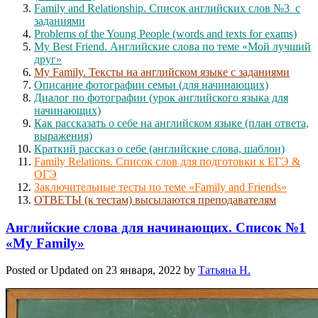
Family and Relationship. Список английских слов №3 с
заданиями
Problems of the Young People (words and texts for exams)
My Best Friend. Английские слова по теме «Мой лучший
друг»
My Family. Тексты на английском языке с заданиями
Описание фотографии семьи (для начинающих)
Диалог по фотографии (урок английского языка для
начинающих)
Как рассказать о себе на английском языке (план ответа,
выражения)
Краткий рассказ о себе (английские слова, шаблон)
Family Relations. Список слов для подготовки к ЕГЭ &
ОГЭ
Заключительные тесты по теме «Family and Friends»
ОТВЕТЫ (к тестам) высылаются преподавателям
Английские слова для начинающих. Список №1
«My Family»
Posted or Updated on
23 января, 2022
by
Татьяна Н.