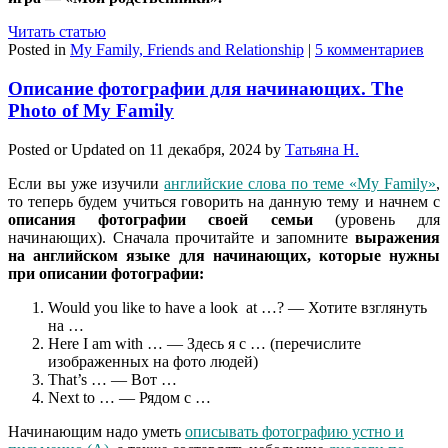
Читать статью
Posted in
My Family, Friends and Relationship
|
5 комментариев
Описание фотографии для начинающих. The
Photo of My Family
Posted or Updated on
11 декабря, 2024
by
Татьяна Н.
Если вы уже изучили
английские слова по теме «My Family»
,
то теперь будем учиться говорить на данную тему и начнем с
описания фотографии своей семьи
(уровень для
начинающих). Сначала прочитайте и запомните
выражения
на английском языке для начинающих, которые нужны
при описании фотографии:
Would you like to have a look at …? — Хотите взглянуть
на …
Here I am with … — Здесь я с … (перечислите
изображенных на фото людей)
That’s … — Вот …
Next to … — Рядом с …
Начинающим надо уметь
описывать фотографию устно и