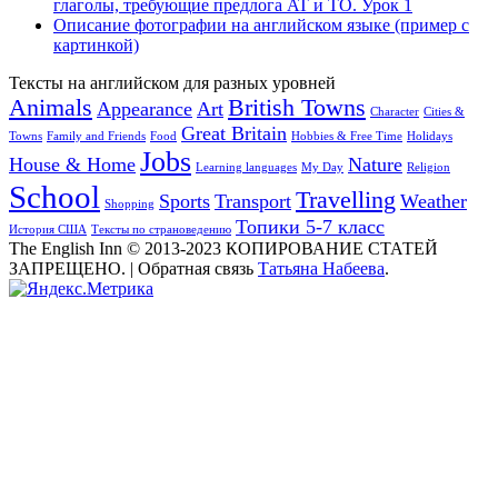
глаголы, требующие предлога AT и TO. Урок 1
Описание фотографии на английском языке (пример с
картинкой)
Тексты на английском для разных уровней
Animals
British Towns
Appearance
Art
Character
Cities &
Great Britain
Towns
Family and Friends
Food
Hobbies & Free Time
Holidays
Jobs
House & Home
Nature
Learning languages
My Day
Religion
School
Travelling
Sports
Transport
Weather
Shopping
Топики 5-7 класс
История США
Тексты по страноведению
The English Inn © 2013-2023 КОПИРОВАНИЕ СТАТЕЙ
ЗАПРЕЩЕНО.
|
Обратная связь
Татьяна Набеева
.