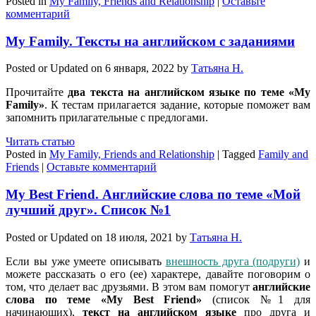
Posted in
My Family, Friends and Relationship
|
Оставьте
комментарий
My Family. Тексты на английском с заданиями
Posted or Updated on
6 января, 2022
by
Татьяна Н.
Прочитайте
два текста на английском языке по теме «My
Family»
. К тестам прилагается задание, которые поможет вам
запомнить прилагательные с предлогами.
Читать статью
Posted in
My Family, Friends and Relationship
|
Tagged
Family and
Friends
|
Оставьте комментарий
My Best Friend. Английские слова по теме «Mой
лучший друг». Список №1
Posted or Updated on
18 июля, 2021
by
Татьяна Н.
Если вы уже умеете описывать
внешность друга (подруги)
и
можете рассказать о его (ее) характере, давайте поговорим о
том, что делает вас друзьями. В этом вам помогут
английские
слова по теме «My Best Friend»
(список №1 для
начинающих),
текст на английском языке
про друга и