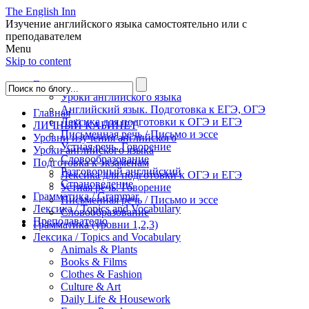
The English Inn
Изучение английского языка самостоятельно или с
преподавателем
Menu
Skip to content
Главная
Уроки английского языка
Английский язык. Подготовка к ЕГЭ, ОГЭ
Главная
Лексика для подготовки к ОГЭ и ЕГЭ
ЛИЧНЫЙ КАБИНЕТ
Письменная речь / Письмо и эссе
Уровни изучения английского
Устная речь. Говорение
Уроки английского языка
Словообразование
Подготовка к экзаменам
Разговорный английский
Лексика для подготовки к ОГЭ и ЕГЭ
Страноведение
Устная речь. Говорение
Грамматика / Grammar
Письменная речь / Письмо и эссе
Лексика / Topics and Vocabulary
Словообразование
Преподавателю
Грамматика (уровни 1,2,3)
Лексика / Topics and Vocabulary
Animals & Plants
Books & Films
Clothes & Fashion
Culture & Art
Daily Life & Housework