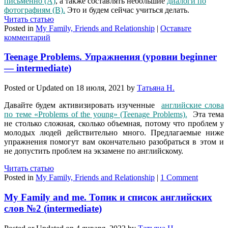
письменно (A)
, а также составлять небольшие
диалоги по
фотографиям (В).
Это и будем сейчас учиться делать.
Читать статью
Posted in
My Family, Friends and Relationship
|
Оставьте
комментарий
Teenage Problems. Упражнения (уровни beginner
— intermediate)
Posted or Updated on
18 июля, 2021
by
Татьяна Н.
Давайте будем активизировать изученные
английские слова
по теме «Problems of the young» (Teenage Problems).
Эта тема
не столько сложная, сколько объемная, потому что проблем у
молодых людей действительно много. Предлагаемые ниже
упражнения помогут вам окончательно разобраться в этом и
не допустить проблем на экзамене по английскому.
Читать статью
Posted in
My Family, Friends and Relationship
|
1 Comment
My Family and me. Топик и список английских
слов №2 (intermediate)