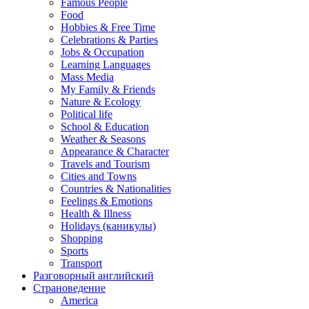
Famous People
Food
Hobbies & Free Time
Celebrations & Parties
Jobs & Occupation
Learning Languages
Mass Media
My Family & Friends
Nature & Ecology
Political life
School & Education
Weather & Seasons
Appearance & Character
Travels and Tourism
Cities and Towns
Countries & Nationalities
Feelings & Emotions
Health & Illness
Holidays (каникулы)
Shopping
Sports
Transport
Разговорный английский
Страноведение
America