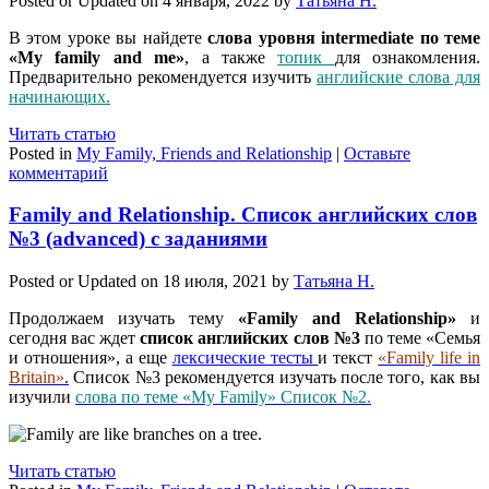
Posted or Updated on
4 января, 2022
by
Татьяна Н.
В этом уроке вы найдете
слова уровня intermediate по теме
«My family and me»
, а также
топик
для ознакомления.
Предварительно рекомендуется изучить
английские слова для
начинающих.
Читать статью
Posted in
My Family, Friends and Relationship
|
Оставьте
комментарий
Family and Relationship. Список английских слов
№3 (advanced) с заданиями
Posted or Updated on
18 июля, 2021
by
Татьяна Н.
Продолжаем изучать тему
«Family and Relationship»
и
сегодня вас ждет
список английских слов №3
по теме «Семья
и отношения», а еще
лексические тесты
и текст
«Family life in
Britain»
.
Список №3 рекомендуется изучать после того, как вы
изучили
слова по теме «My Family» Список №2.
Читать статью