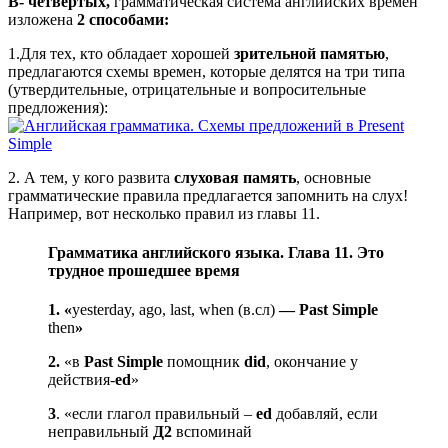
В- четвертых,
грамматическая система английских времен
изложена
2 способами:
1.Для тех, кто обладает хорошей
зрительной памятью
,
предлагаются схемы времен, которые делятся на три типа
(утвердительные, отрицательные и вопросительные
предложения):
2. А тем, у кого развита
слуховая память
, основные
грамматические правила предлагается запомнить на слух!
Например, вот несколько правил из главы 11.
Грамматика английского языка. Глава 11. Это
трудное прошедшее время
1. «
yesterday, ago, last, when (в.сл)
— Past Simple
then
»
2.
«в
Past Simple
помощник
did
, окончание у
действия-
ed
»
3
. «если глагол правильный –
ed
добавляй, если
неправильный
Д2
вспоминай