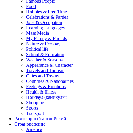
Famous People
Food
Hobbies & Free Time
Celebrations & Parties
Jobs & Occupation
Learning Languages
Mass Media
My Family & Friends
Nature & Ecology
Political life
School & Education
Weather & Seasons
Appearance & Character
Travels and Tourism
Cities and Towns
Countries & Nationalities
Feelings & Emotions
Health & Illness
Holidays (каникулы)
Shopping
Sports
Transport
Разговорный английский
Страноведение
America