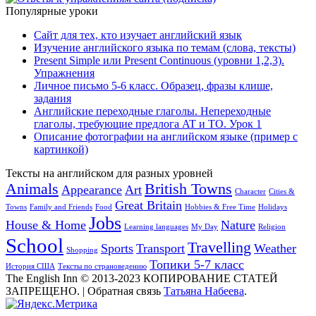
Популярные уроки
Сайт для тех, кто изучает английский язык
Изучение английского языка по темам (слова, тексты)
Present Simple или Present Continuous (уровни 1,2,3).
Упражнения
Личное письмо 5-6 класс. Образец, фразы клише,
задания
Английские переходные глаголы. Непереходные
глаголы, требующие предлога AT и TO. Урок 1
Описание фотографии на английском языке (пример с
картинкой)
Тексты на английском для разных уровней
Animals
British Towns
Appearance
Art
Character
Cities &
Great Britain
Towns
Family and Friends
Food
Hobbies & Free Time
Holidays
Jobs
House & Home
Nature
Learning languages
My Day
Religion
School
Travelling
Sports
Transport
Weather
Shopping
Топики 5-7 класс
История США
Тексты по страноведению
The English Inn © 2013-2023 КОПИРОВАНИЕ СТАТЕЙ
ЗАПРЕЩЕНО.
|
Обратная связь
Татьяна Набеева
.