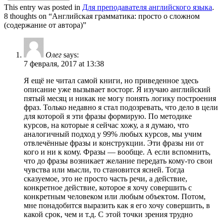
This entry was posted in
Для преподавателя английского языка
.
8 thoughts on “
Английская грамматика: просто о сложном
(содержание от автора)
”
Олег
says:
7 февраля, 2017 at 13:38
Я ещё не читал самой книги, но приведенное здесь
описание уже вызывает восторг. Я изучаю английский
пятый месяц и никак не могу понять логику построения
фраз. Только недавно я стал подозревать, что дело в цели
для которой я эти фразы формирую. По методике
курсов, на которые я сейчас хожу, а я думаю, что
аналогичный подход у 99% любых курсов, мы учим
отвлечённые фразы и конструкции. Эти фразы ни от
кого и ни к кому. Фразы — вообще. А если вспомнить,
что до фразы возникает желание передать кому-то свои
чувства или мысли, то становится ясней. Тогда
сказуемое, это не просто часть речи, а действие,
конкретное действие, которое я хочу совершить с
конкретным человеком или любым объектом. Потом,
мне понадобится выразить как я его хочу совершить, в
какой срок, чем и т.д. С этой точки зрения трудно