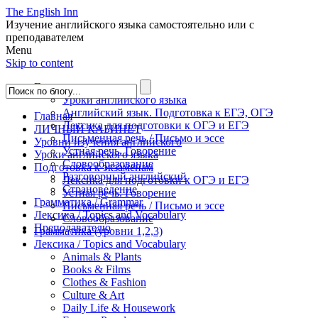
The English Inn
Изучение английского языка самостоятельно или с
преподавателем
Menu
Skip to content
Главная
Уроки английского языка
Английский язык. Подготовка к ЕГЭ, ОГЭ
Главная
Лексика для подготовки к ОГЭ и ЕГЭ
ЛИЧНЫЙ КАБИНЕТ
Письменная речь / Письмо и эссе
Уровни изучения английского
Устная речь. Говорение
Уроки английского языка
Словообразование
Подготовка к экзаменам
Разговорный английский
Лексика для подготовки к ОГЭ и ЕГЭ
Страноведение
Устная речь. Говорение
Грамматика / Grammar
Письменная речь / Письмо и эссе
Лексика / Topics and Vocabulary
Словообразование
Преподавателю
Грамматика (уровни 1,2,3)
Лексика / Topics and Vocabulary
Animals & Plants
Books & Films
Clothes & Fashion
Culture & Art
Daily Life & Housework