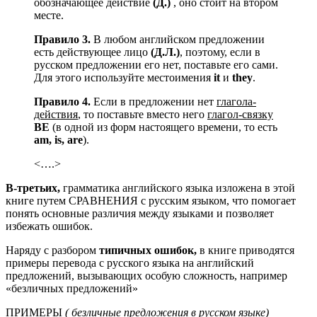
обозначающее действие
(Д.)
, оно стоит на втором
месте.
Правило 3.
В любом английском предложении
есть действующее лицо
(Д.Л.)
, поэтому, если в
русском предложении его нет, поставьте его сами.
Для этого используйте местоимения
it
и
they
.
Правило 4.
Если в предложении нет
глагола-
действия
, то поставьте вместо него
глагол-связку
BE
(в одной из форм настоящего времени, то есть
am, is, are
).
<….>
В-третьих,
грамматика английского языка изложена в этой
книге путем СРАВНЕНИЯ с русским языком, что помогает
понять основные различия между языками и позволяет
избежать ошибок.
Наряду с разбором
типичных ошибок,
в книге приводятся
примеры перевода с русского языка на английский
предложений, вызывающих особую сложность, например
«безличных предложений»
ПРИМЕРЫ
( безличные предложения в русском языке)