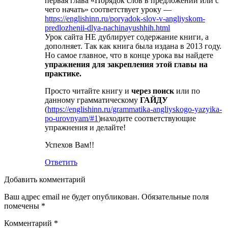
первая глава «Порядок слов в предложении или с
чего начать» соответствует уроку —
https://englishinn.ru/poryadok-slov-v-angliyskom-
predlozhenii-dlya-nachinayushhih.html
Урок сайта НЕ дублирует содержание книги, а
дополняет. Так как книга была издана в 2013 году.
Но самое главное, что в конце урока вы найдете
упражнения для закрепления этой главы на
практике.
Просто читайте книгу и
через поиск
или по
данному грамматическому
ГАЙДУ
(
https://englishinn.ru/grammatika-angliyskogo-yazyika-
po-urovnyam/#1
)находите соответствующие
упражнения и делайте!
Успехов Вам!!
Ответить
Добавить комментарий
Ваш адрес email не будет опубликован.
Обязательные поля
помечены
*
Комментарий
*