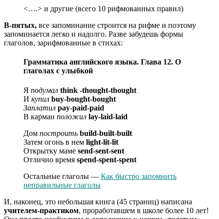
<….> и другие (всего 10 рифмованных правил)
В-пятых,
все запоминание строится на рифме и поэтому
запоминается легко и надолго. Разве забудешь формы
глаголов, зарифмованные в стихах:
Грамматика английского языка. Глава 12. О
глаголах с улыбкой
Я
подумал
think -thought-thought
И
купил
buy-bought-bought
Заплатил
pay-paid-paid
В карман
положил
lay-laid-laid
Дом
построить
build-built-built
Затем огонь в нем
light-lit-lit
Открытку маме
send-sent-sent
Отлично время
spend-spent-spent
Остальные глаголы —
Как быстро запомнить
неправильные глаголы
И, наконец, это небольшая книга (45 страниц) написана
учителем-практиком
, проработавшем в школе более 10 лет!