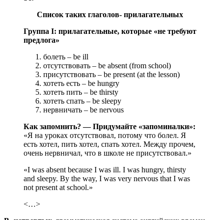
Список таких глаголов- прилагательных
Группа I: прилагательные, которые «не требуют
предлога»
болеть – be ill
отсутствовать – be absent (from school)
присутствовать – be present (at the lesson)
хотеть есть – be hungry
хотеть пить – be thirsty
хотеть спать – be sleepy
нервничать – be nervous
Как запомнить? — Придумайте «запоминалки»:
«Я на уроках отсутствовал, потому что болел. Я
есть хотел, пить хотел, спать хотел. Между прочем,
очень нервничал, что в школе не присутствовал.»
«I was absent because I was ill. I was hungry, thirsty
and sleepy. By the way, I was very nervous that I was
not present at school.»
<…>