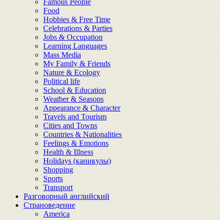
Famous People
Food
Hobbies & Free Time
Celebrations & Parties
Jobs & Occupation
Learning Languages
Mass Media
My Family & Friends
Nature & Ecology
Political life
School & Education
Weather & Seasons
Appearance & Character
Travels and Tourism
Cities and Towns
Countries & Nationalities
Feelings & Emotions
Health & Illness
Holidays (каникулы)
Shopping
Sports
Transport
Разговорный английский
Страноведение
America