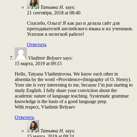
Татьяна Н.
says:
21 сентября, 2018 at 08:40
Спасибо, Ольга! Я как раз и делала сайт для
преподавателей английского языка и их учеников.
Успехов в нелегкой работе!
Ответить
Vladimir Belyaev
says:
15 марта, 2019 at 09:15
Hello, Tatyana Vladimirovna. We know each other in
absentia by the word «Providence»(biography of O. Henry).
Your site is very interesting to me, because I’m just starting to
study English. I fully share your conviction about the
academic nature of language teaching. Systematic grammar
knowledge is the basis of a good language prep.
With respect, Vladimir Belyaev
Ответить
Татьяна Н.
says:
15 марта, 2019 at 09:24