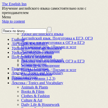
The English Inn
Изучение английского языка самостоятельно или с
преподавателем
Menu
Skip to content
Главная
Уроки английского языка
Английский язык. Подготовка к ЕГЭ, ОГЭ
Главная
Лексика для подготовки к ОГЭ и ЕГЭ
ЛИЧНЫЙ КАБИНЕТ
Письменная речь / Письмо и эссе
Уровни изучения английского
Устная речь. Говорение
Уроки английского языка
Словообразование
Подготовка к экзаменам
Разговорный английский
Лексика для подготовки к ОГЭ и ЕГЭ
Страноведение
Устная речь. Говорение
Грамматика / Grammar
Письменная речь / Письмо и эссе
Лексика / Topics and Vocabulary
Словообразование
Преподавателю
Грамматика (уровни 1,2,3)
Лексика / Topics and Vocabulary
Animals & Plants
Books & Films
Clothes & Fashion
Culture & Art
Daily Life & Housework