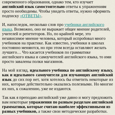
современного образования, однако тем, кто изучает
английский язык самостоятельно
ответы к упражнениям
просто необходимы. Чтобы увидеть ответы, нужно оформить
подписку
«ОТВЕТЫ»
.
И, напоследок, несколько слов про
учебники английского
языка
. Возможно, оно не выражает общее мнение родителей,
учителей и репетиторов. Но, по крайней мере, это
независимое мнение человека, который испробовал много
учебников на практике. Как известно, учебники в школах
постоянно меняются, но при этом всегда оставляют желать
лучшего… Что касается учебников по грамматике
английского языка и самоучителей английского языка, то ими
просто завалены полки магазинов.
На мой взгляд,
идеального учебника по английскому языку,
как и идеального самоучителя для изучающих английский
язык
до сих пор нет, хотя хотелось бы отметить некоторые из
них, которые действительно оказались полезными. Но многие
их них, к сожалению, уже не издаются.
Так как я преподаю английский уже давно и могу предложить
вам некоторые
упражнения по разным разделам английской
грамматики, которые считаю наиболее эффективными из
разных учебников,
а также свои методические разработки.