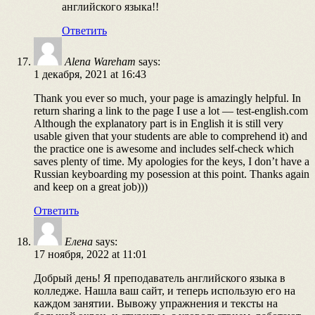
английского языка!!
Ответить
Alena Wareham
says:
1 декабря, 2021 at 16:43
Thank you ever so much, your page is amazingly helpful. In
return sharing a link to the page I use a lot — test-english.com
Although the explanatory part is in English it is still very
usable given that your students are able to comprehend it) and
the practice one is awesome and includes self-check which
saves plenty of time. My apologies for the keys, I don’t have a
Russian keyboarding my posession at this point. Thanks again
and keep on a great job)))
Ответить
Елена
says:
17 ноября, 2022 at 11:01
Добрый день! Я преподаватель английского языка в
колледже. Нашла ваш сайт, и теперь использую его на
каждом занятии. Вывожу упражнения и тексты на