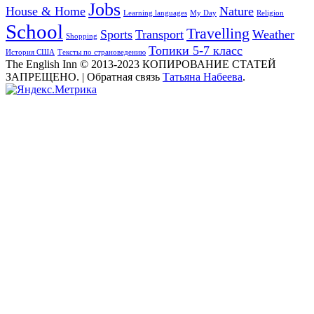
Jobs
House & Home
Nature
Learning languages
My Day
Religion
School
Travelling
Sports
Transport
Weather
Shopping
Топики 5-7 класс
История США
Тексты по страноведению
The English Inn © 2013-2023 КОПИРОВАНИЕ СТАТЕЙ
ЗАПРЕЩЕНО.
|
Обратная связь
Татьяна Набеева
.