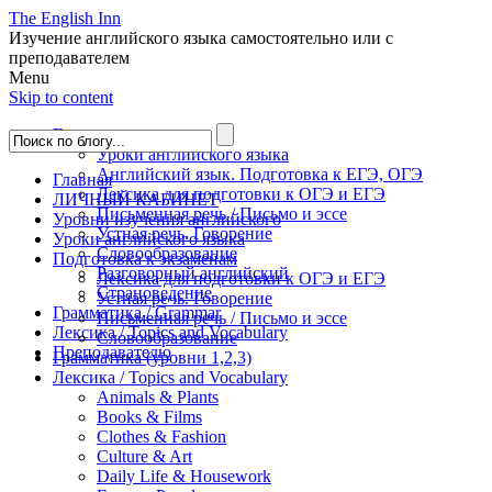
The English Inn
Изучение английского языка самостоятельно или с
преподавателем
Menu
Skip to content
Главная
Уроки английского языка
Английский язык. Подготовка к ЕГЭ, ОГЭ
Главная
Лексика для подготовки к ОГЭ и ЕГЭ
ЛИЧНЫЙ КАБИНЕТ
Письменная речь / Письмо и эссе
Уровни изучения английского
Устная речь. Говорение
Уроки английского языка
Словообразование
Подготовка к экзаменам
Разговорный английский
Лексика для подготовки к ОГЭ и ЕГЭ
Страноведение
Устная речь. Говорение
Грамматика / Grammar
Письменная речь / Письмо и эссе
Лексика / Topics and Vocabulary
Словообразование
Преподавателю
Грамматика (уровни 1,2,3)
Лексика / Topics and Vocabulary
Animals & Plants
Books & Films
Clothes & Fashion
Culture & Art
Daily Life & Housework