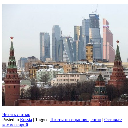
Читать статью
Posted in
Russia
|
Tagged
Тексты по страноведению
|
Оставьте
комментарий