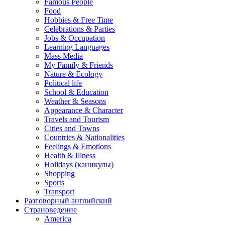
Famous People
Food
Hobbies & Free Time
Celebrations & Parties
Jobs & Occupation
Learning Languages
Mass Media
My Family & Friends
Nature & Ecology
Political life
School & Education
Weather & Seasons
Appearance & Character
Travels and Tourism
Cities and Towns
Countries & Nationalities
Feelings & Emotions
Health & Illness
Holidays (каникулы)
Shopping
Sports
Transport
Разговорный английский
Страноведение
America