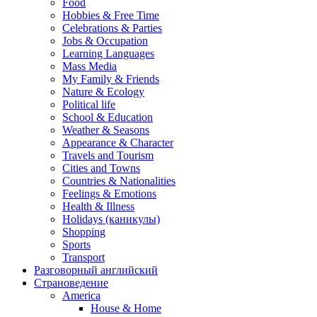
Food
Hobbies & Free Time
Celebrations & Parties
Jobs & Occupation
Learning Languages
Mass Media
My Family & Friends
Nature & Ecology
Political life
School & Education
Weather & Seasons
Appearance & Character
Travels and Tourism
Cities and Towns
Countries & Nationalities
Feelings & Emotions
Health & Illness
Holidays (каникулы)
Shopping
Sports
Transport
Разговорный английский
Страноведение
America
House & Home