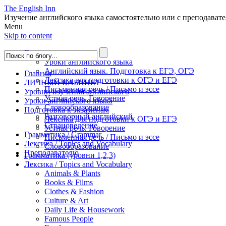
The English Inn
Изучение английского языка самостоятельно или с преподават
Menu
Skip to content
Главная
Уроки английского языка
Английский язык. Подготовка к ЕГЭ, ОГЭ
Главная
Лексика для подготовки к ОГЭ и ЕГЭ
ЛИЧНЫЙ КАБИНЕТ
Письменная речь / Письмо и эссе
Уровни изучения английского
Устная речь. Говорение
Уроки английского языка
Словообразование
Подготовка к экзаменам
Разговорный английский
Лексика для подготовки к ОГЭ и ЕГЭ
Страноведение
Устная речь. Говорение
Грамматика / Grammar
Письменная речь / Письмо и эссе
Лексика / Topics and Vocabulary
Словообразование
Преподавателю
Грамматика (уровни 1,2,3)
Лексика / Topics and Vocabulary
Animals & Plants
Books & Films
Clothes & Fashion
Culture & Art
Daily Life & Housework
Famous People