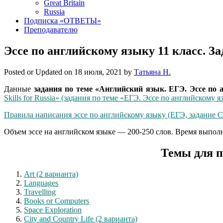
Great Britain
Russia
Подписка «ОТВЕТЫ»
Преподавателю
Эссе по английскому языку 11 класс. З
Posted or Updated on
18 июля, 2021
by
Татьяна Н.
Данные
задания по теме «Английский язык. ЕГЭ. Эссе по 
Skills for Russia» (задания по теме «ЕГЭ. Эссе по английскому я
Правила написания эссе по английскому языку (ЕГЭ, задание С
Объем эссе на английском языке — 200-250 слов. Время выпол
Темы для п
Art (2 варианта)
Languages
Travelling
Books or Computers
Space Exploration
City and Country Life (2 варианта)