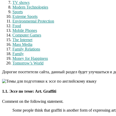
TV shows
Modern Technologies
Sports
Extreme Sports
Environmental Protection
Food
Mobile Phones
Computer Games
The Internet
Mass Media
Family Relations
Family
Money for Happiness
Tomorrow’s World
Дорогие посетители сайта, данный раздел будет улучшаться и 
1.1. Эссе по теме: Art. Graffiti
Comment on the following statement.
Some people think that graffiti is another form of expressing art; 