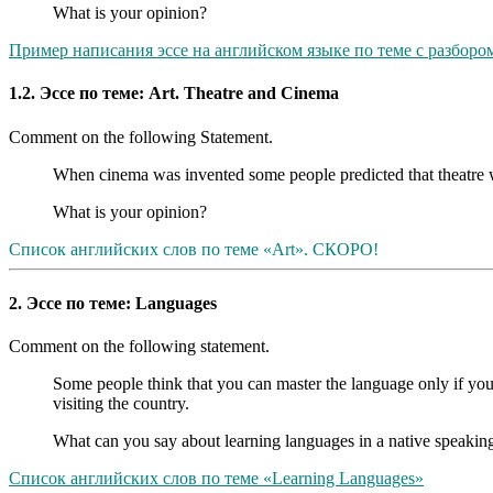
What is your opinion?
Пример написания эссе на английском языке по теме с разборо
1.2. Эссе по теме: Art. Theatre and Cinema
Comment on the following Statement.
When cinema was invented some people predicted that theatre would
What is your opinion?
Список английских слов по теме «Art». СКОРО!
2. Эссе по теме: Languages
Comment on the following statement.
Some people think that you can master the language only if you 
visiting the country.
What can you say about learning languages in a native speakin
Список английских слов по теме «Learning Languages»