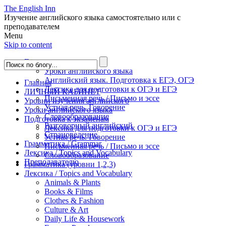
The English Inn
Изучение английского языка самостоятельно или с
преподавателем
Menu
Skip to content
Главная
Уроки английского языка
Английский язык. Подготовка к ЕГЭ, ОГЭ
Главная
Лексика для подготовки к ОГЭ и ЕГЭ
ЛИЧНЫЙ КАБИНЕТ
Письменная речь / Письмо и эссе
Уровни изучения английского
Устная речь. Говорение
Уроки английского языка
Словообразование
Подготовка к экзаменам
Разговорный английский
Лексика для подготовки к ОГЭ и ЕГЭ
Страноведение
Устная речь. Говорение
Грамматика / Grammar
Письменная речь / Письмо и эссе
Лексика / Topics and Vocabulary
Словообразование
Преподавателю
Грамматика (уровни 1,2,3)
Лексика / Topics and Vocabulary
Animals & Plants
Books & Films
Clothes & Fashion
Culture & Art
Daily Life & Housework