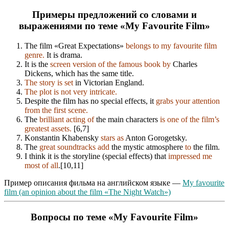
Примеры предложений со словами и
выражениями по теме «My Favourite Film»
The film «Great Expectations»
belongs to my favourite film
genre.
It is drama.
It is the
screen version of the famous book by
Charles
Dickens, which has the same title.
The story is set
in Victorian England.
The plot is not very intricate.
Despite the film has no special effects, it
grabs your attention
from the first scene.
The
brilliant acting of
the main characters
is one of the film’s
greatest assets.
[6,7]
Konstantin Khabensky
stars as
Anton Gorogetsky.
The
great soundtracks add
the mystic atmosphere
to
the film.
I think it is the storyline (special effects) that
impressed me
most of all
.[10,11]
Пример описания фильма на английском языке —
My favourite
film (an opinion about the film «The Night Watch»)
Вопросы по теме «My Favourite Film»