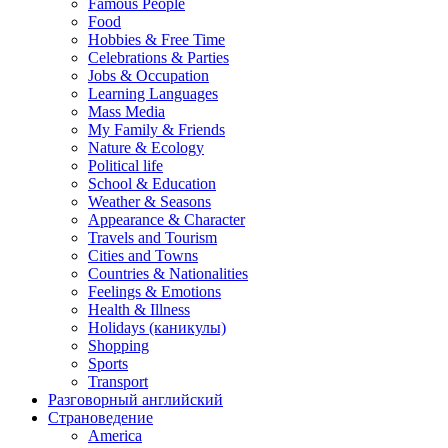
Famous People
Food
Hobbies & Free Time
Celebrations & Parties
Jobs & Occupation
Learning Languages
Mass Media
My Family & Friends
Nature & Ecology
Political life
School & Education
Weather & Seasons
Appearance & Character
Travels and Tourism
Cities and Towns
Countries & Nationalities
Feelings & Emotions
Health & Illness
Holidays (каникулы)
Shopping
Sports
Transport
Разговорный английский
Страноведение
America