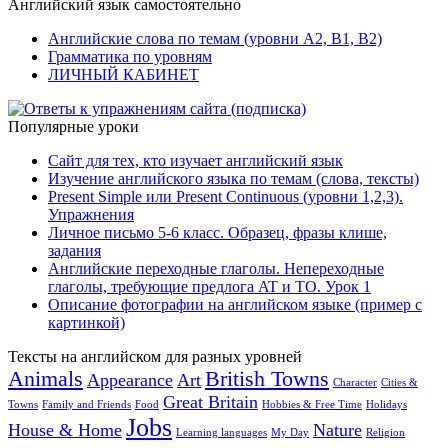
Английский язык самостоятельно
Английские слова по темам (уровни A2, B1, B2)
Грамматика по уровням
ЛИЧНЫЙ КАБИНЕТ
Популярные уроки
Сайт для тех, кто изучает английский язык
Изучение английского языка по темам (слова, тексты)
Present Simple или Present Continuous (уровни 1,2,3).
Упражнения
Личное письмо 5-6 класс. Образец, фразы клише,
задания
Английские переходные глаголы. Непереходные
глаголы, требующие предлога AT и TO. Урок 1
Описание фотографии на английском языке (пример с
картинкой)
Тексты на английском для разных уровней
Animals
British Towns
Appearance
Art
Character
Cities &
Great Britain
Towns
Family and Friends
Food
Hobbies & Free Time
Holidays
Jobs
House & Home
Nature
Learning languages
My Day
Religion