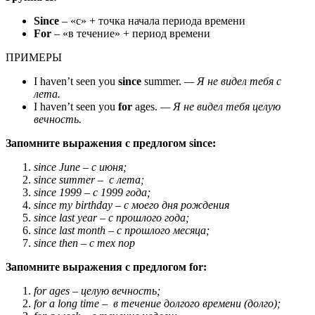
Since
– «с» + точка начала периода времени
For
– «в течение» + период времени
ПРИМЕРЫ
I haven’t seen you
since
summer.
— Я не видел тебя с
лета.
I haven’t seen you
for
ages.
— Я не видел тебя целую
вечность.
Запомните выражения с предлогом since:
since June – с июня;
since summer – с лета;
since 1999 – с 1999 года;
since my birthday – с моего дня рождения
since last year – с прошлого года;
since last month – с прошлого месяца;
since then – с тех пор
Запомните выражения с предлогом for:
for ages – целую вечность;
for a long time – в течение долгого времени (долго);