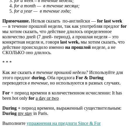
for a week – в течение недели;
for a month — в течение месяца;
for a year — в течение года;
Примечание.
Нельзя сказать по-английски —
for last
week
— в течение прошлой недели, так как употребляя предлог
for
мы хотим сказать, что действие длилось определенное
количество дней (7 дней- период), а прошлая неделя – это
конкретная неделя и, говоря
last week,
мы хотим сказать, что
действие происходило именно
на прошлой
неделе, а не
СКОЛЬКО оно длилось.
* * *
Как же сказать
в течение прошлой недели?
Используйте для
этого предлог
during.
Оба предлога
For & During
переводятся
в течение
, но используются в разных случаях.
For
+ период времени в количественном исчислении: It has
been hot only
for
a day or two
During +
период времени, выраженный существительным:
During
my stay
in Paris.
Выполните
упражнения на предлоги Since & For