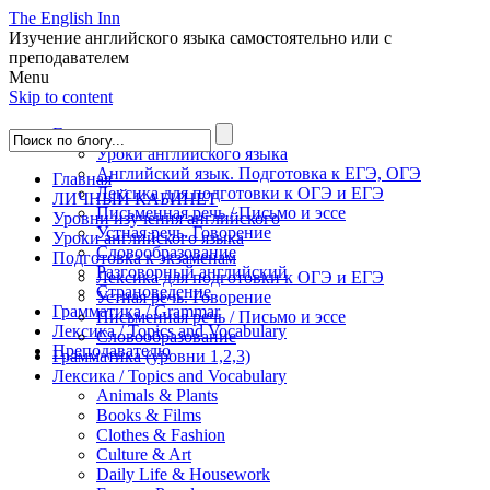
The English Inn
Изучение английского языка самостоятельно или с
преподавателем
Menu
Skip to content
Главная
Уроки английского языка
Английский язык. Подготовка к ЕГЭ, ОГЭ
Главная
Лексика для подготовки к ОГЭ и ЕГЭ
ЛИЧНЫЙ КАБИНЕТ
Письменная речь / Письмо и эссе
Уровни изучения английского
Устная речь. Говорение
Уроки английского языка
Словообразование
Подготовка к экзаменам
Разговорный английский
Лексика для подготовки к ОГЭ и ЕГЭ
Страноведение
Устная речь. Говорение
Грамматика / Grammar
Письменная речь / Письмо и эссе
Лексика / Topics and Vocabulary
Словообразование
Преподавателю
Грамматика (уровни 1,2,3)
Лексика / Topics and Vocabulary
Animals & Plants
Books & Films
Clothes & Fashion
Culture & Art
Daily Life & Housework