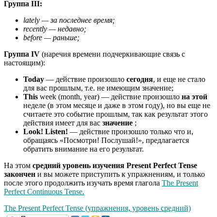
Группа III:
lately — за последнее время;
recently — недавно;
before — раньше;
Группа IV
(наречия времени подчеркивающие связь с
настоящим):
Today
— действие произошло
сегодня
, и еще не стало
для вас прошлым, т.е. не имеющим значение;
This
week (month, year) — действие произошло
на этой
неделе (в этом месяце и даже в этом году), но вы еще не
считаете это событие прошлым, так как результат этого
действия имеет для вас
значение
;
Look! Listen!
— действие произошло только что и,
обращаясь «Посмотри! Послушай!», предлагается
обратить внимание на его результат.
На этом
средний уровень изучения Present Perfect Tense
закончен
и вы можете приступить к упражнениям, и только
после этого продолжить изучать время глагола
The Present
Perfect Continuous Tense.
The Present Perfect Tense (упражнения, уровень средний)