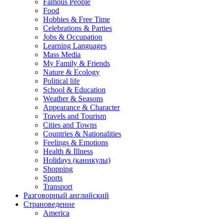
Famous People
Food
Hobbies & Free Time
Celebrations & Parties
Jobs & Occupation
Learning Languages
Mass Media
My Family & Friends
Nature & Ecology
Political life
School & Education
Weather & Seasons
Appearance & Character
Travels and Tourism
Cities and Towns
Countries & Nationalities
Feelings & Emotions
Health & Illness
Holidays (каникулы)
Shopping
Sports
Transport
Разговорный английский
Страноведение
America