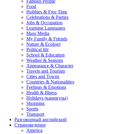
Famous People
Food
Hobbies & Free Time
Celebrations & Parties
Jobs & Occupation
Learning Languages
Mass Media
My Family & Friends
Nature & Ecology
Political life
School & Education
Weather & Seasons
Appearance & Character
Travels and Tourism
Cities and Towns
Countries & Nationalities
Feelings & Emotions
Health & Illness
Holidays (каникулы)
Shopping
Sports
Transport
Разговорный английский
Страноведение
America