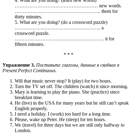
4. What are you doing? (learn new words)
…………………………………………… new words.
…………………………………………….. them for
thirty minutes.
5. What are you doing? (do a crossword puzzle)
…………………………………………….. a
crossword puzzle.
………………………………………………. it for
fifteen minutes.
* * *
Упражнение 3.
Поставьте глаголы, данные в скобках в
Present Perfect Continuous.
Will that music never stop? It (play) for two hours.
Turn the TV set off. The children (watch) it since morning.
Mary is learning to play the piano. She (practice) since
breakfast time.
He (live) in the USA for many years but he still can’t speak
English properly.
I need a holiday. I (work) too hard for a long time.
Please, wake up Peter. He (sleep) for ten hours.
We (travel) for three days but we are still only halfway to
London.