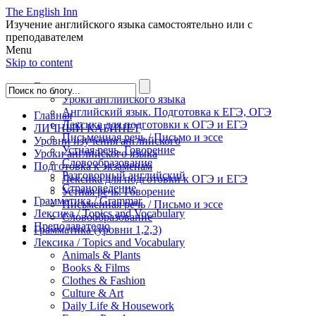
The English Inn
Изучение английского языка самостоятельно или с
преподавателем
Menu
Skip to content
Главная
Уроки английского языка
Английский язык. Подготовка к ЕГЭ, ОГЭ
Главная
Лексика для подготовки к ОГЭ и ЕГЭ
ЛИЧНЫЙ КАБИНЕТ
Письменная речь / Письмо и эссе
Уровни изучения английского
Устная речь. Говорение
Уроки английского языка
Словообразование
Подготовка к экзаменам
Разговорный английский
Лексика для подготовки к ОГЭ и ЕГЭ
Страноведение
Устная речь. Говорение
Грамматика / Grammar
Письменная речь / Письмо и эссе
Лексика / Topics and Vocabulary
Словообразование
Преподавателю
Грамматика (уровни 1,2,3)
Лексика / Topics and Vocabulary
Animals & Plants
Books & Films
Clothes & Fashion
Culture & Art
Daily Life & Housework