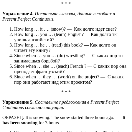
* * *
Упражнение 4.
Поставьте глаголы, данные в скобках в
Present Perfect Continuous.
How long … it …. (snow)? — Как долго идет снег?
How long … you … (learn) English? — Как долго ты
учишь английский?
How long … he … (read) this book? — Как долго он
читает эту книгу?
Since when … you … (do) wrestling? — С каких пор ты
занимаешься борьбой?
Since when … she … (teach) French ? — С каких пор она
преподает французский?
Since when … they … (work) on the project? — С каких
пор они работают над этим проектом?
* * *
Упражнение 5.
Составьте предложения в Present Perfect
Continuous согласно ситуации.
ОБРАЗЕЦ. It is snowing. The snow started three hours ago. — It
has been snowing
for 3 hours.