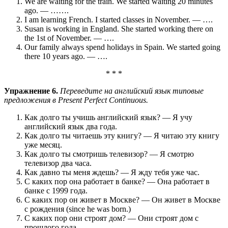
We are waiting for the train. We started waiting 20 minutes
ago. — …….
I am learning French. I started classes in November. — ….
Susan is working in England. She started working there on
the 1st of November. — ….
Our family always spend holidays in Spain. We started going
there 10 years ago. — ….
* * *
Упражнение 6.
Переведите на английский язык типовые
предложения в Present Perfect Continuous.
Как долго ты учишь английский язык? — Я учу
английский язык два года.
Как долго ты читаешь эту книгу? — Я читаю эту книгу
уже месяц.
Как долго ты смотришь телевизор? — Я смотрю
телевизор два часа.
Как давно ты меня ждешь? — Я жду тебя уже час.
С каких пор она работает в банке? — Она работает в
банке с 1999 года.
С каких пор он живет в Москве? — Он живет в Москве
с рождения (since he was born.)
С каких пор они строят дом? — Они строят дом с
прошлого года.