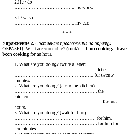
2.He / do
……………………………….. his work.
3.I / wash
……………………………….. my car.
* * *
Упражнение 2.
Составьте предложения по образцу.
ОБРАЗЕЦ. What are you doing? (cook) — I
am cooking.
I
have
been cooking
for an hour.
1. What are you doing? (write a letter)
………………………………………….. a letter.
………………………………………….. for twenty
minutes.
2. What are you doing? (clean the kitchen)
……………………………………………. the
kitchen.
…………………………………………….. it for two
hours.
3. What are you doing? (wait for him)
…………………………………………… for him.
……………………………………………. for him for
ten minutes.