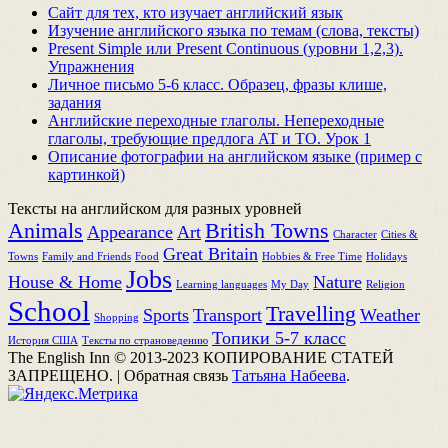
Сайт для тех, кто изучает английский язык
Изучение английского языка по темам (слова, тексты)
Present Simple или Present Continuous (уровни 1,2,3).
Упражнения
Личное письмо 5-6 класс. Образец, фразы клише,
задания
Английские переходные глаголы. Непереходные
глаголы, требующие предлога AT и TO. Урок 1
Описание фотографии на английском языке (пример с
картинкой)
Тексты на английском для разных уровней
Animals
British Towns
Appearance
Art
Character
Cities &
Great Britain
Towns
Family and Friends
Food
Hobbies & Free Time
Holidays
Jobs
House & Home
Nature
Learning languages
My Day
Religion
School
Travelling
Sports
Transport
Weather
Shopping
Топики 5-7 класс
История США
Тексты по страноведению
The English Inn © 2013-2023 КОПИРОВАНИЕ СТАТЕЙ
ЗАПРЕЩЕНО.
|
Обратная связь
Татьяна Набеева
.