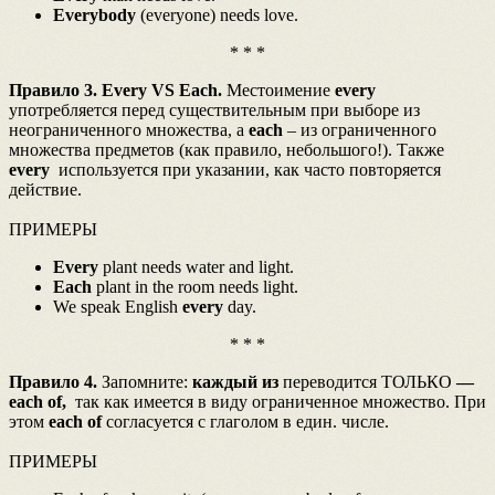
Everybody
(everyone) needs love.
* * *
Правило 3. Every VS Each.
Местоимение
every
употребляется перед существительным при выборе из
неограниченного множества, а
each
– из ограниченного
множества предметов (как правило, небольшого!). Также
every
используется при указании, как часто повторяется
действие.
ПРИМЕРЫ
Every
plant needs water and light.
Each
plant in the room needs light.
We speak English
every
day.
* * *
Правило 4.
Запомните:
каждый из
переводится ТОЛЬКО
—
each
of,
так как имеется в виду ограниченное множество. При
этом
each
of
согласуется с глаголом в един. числе.
ПРИМЕРЫ