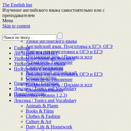
The English Inn
Изучение английского языка самостоятельно или с
преподавателем
Menu
Skip to content
Главная
Уроки английского языка
Английский язык. Подготовка к ЕГЭ, ОГЭ
Главная
Лексика для подготовки к ОГЭ и ЕГЭ
ЛИЧНЫЙ КАБИНЕТ
Письменная речь / Письмо и эссе
Уровни изучения английского
Устная речь. Говорение
Уроки английского языка
Словообразование
Подготовка к экзаменам
Разговорный английский
Лексика для подготовки к ОГЭ и ЕГЭ
Страноведение
Устная речь. Говорение
Грамматика / Grammar
Письменная речь / Письмо и эссе
Лексика / Topics and Vocabulary
Словообразование
Преподавателю
Грамматика (уровни 1,2,3)
Лексика / Topics and Vocabulary
Animals & Plants
Books & Films
Clothes & Fashion
Culture & Art
Daily Life & Housework