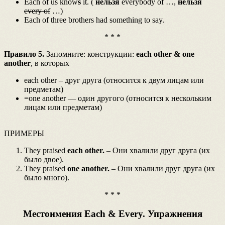
Each of us know
s
it. (
нельзя
everybody of …,
нельзя
every of
…)
Each of three brothers had something to say.
* * *
Правило 5.
Запомните: конструкции:
each other & one
another
, в которых
each other – друг друга (относится к двум лицам или
предметам)
=one another — один другого (относится к нескольким
лицам или предметам)
ПРИМЕРЫ
They praised
each other.
– Они хвалили друг друга (их
было двое).
They praised
one another.
– Они хвалили друг друга (их
было много).
* * *
Местоимения Each & Every. Упражнения