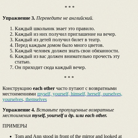
* * *
Упражнение 3.
Переведите не английский.
Каждый школьник знает это правило.
Каждый из них получил приглашение на вечер.
Каждый из детей получил билет в театр.
Перед каждым домом было много цветов.
Каждый человек должен знать свои обязанности.
Каждый из вас должен внимательно прочесть эту
статью.
Он приходит сюда каждый вечер.
* * *
Конструкцию
each other
часто путают с возвратными
местоимениями
myself, yourself, himself, herself, ourselves,
yourselves, themselves
Упражнение 4.
Вставьте пропущенные возвратные
местоимения
myself, yourself и др. или each other.
ПРИМЕРЫ
Tom and Ann stood in front of the mirror and looked at