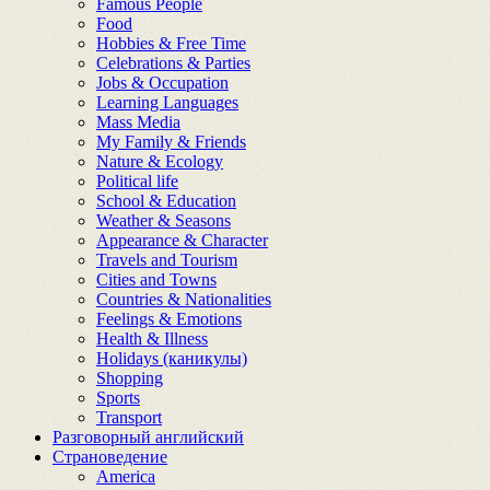
Famous People
Food
Hobbies & Free Time
Celebrations & Parties
Jobs & Occupation
Learning Languages
Mass Media
My Family & Friends
Nature & Ecology
Political life
School & Education
Weather & Seasons
Appearance & Character
Travels and Tourism
Cities and Towns
Countries & Nationalities
Feelings & Emotions
Health & Illness
Holidays (каникулы)
Shopping
Sports
Transport
Разговорный английский
Страноведение
America