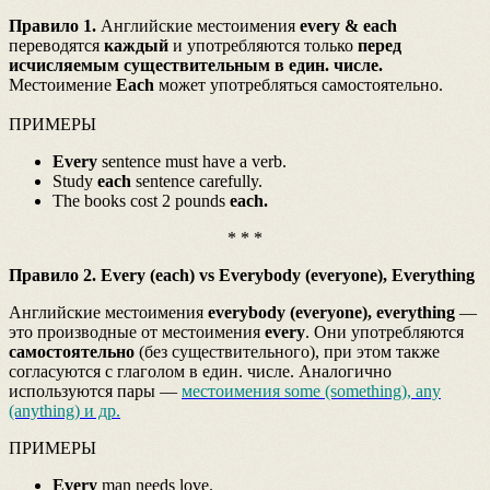
Правило 1.
Английские местоимения
every & each
переводятся
каждый
и употребляются только
перед
исчисляемым существительным в един. числе.
Местоимение
Each
может употребляться самостоятельно.
ПРИМЕРЫ
Every
sentence must have a verb.
Study
each
sentence carefully.
The books cost 2 pounds
each.
* * *
Правило 2. Every (each) vs Everybody (everyone), Everything
Английские местоимения
everybody (everyone), everything
—
это производные от местоимения
every
. Они употребляются
самостоятельно
(без существительного), при этом также
согласуются с глаголом в един. числе. Аналогично
используются пары —
местоимения some (something), any
(anything) и др.
ПРИМЕРЫ
Every
man needs love.