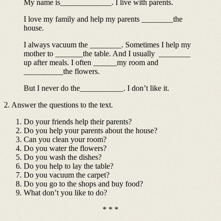
My name is_____________. I live with parents.
I love my family and help my parents ________the
house.
I always vacuum the ________. Sometimes I help my
mother to _______the table. And I usually ________
up after meals. I often ______my room and
__________the flowers.
But I never do the___________. I don’t like it.
2. Answer the questions to the text.
Do your friends help their parents?
Do you help your parents about the house?
Can you clean your room?
Do you water the flowers?
Do you wash the dishes?
Do you help to lay the table?
Do you vacuum the carpet?
Do you go to the shops and buy food?
What don’t you like to do?
* * *