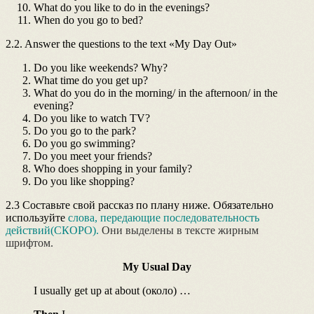
What do you like to do in the evenings?
When do you go to bed?
2.2. Answer the questions to the text «My Day Out»
Do you like weekends? Why?
What time do you get up?
What do you do in the morning/ in the afternoon/ in the
evening?
Do you like to watch TV?
Do you go to the park?
Do you go swimming?
Do you meet your friends?
Who does shopping in your family?
Do you like shopping?
2.3 Составьте свой рассказ по плану ниже. Обязательно
используйте
слова, передающие последовательность
действий(СКОРО).
Они выделены в тексте жирным
шрифтом.
My Usual Day
I usually get up at about (около) …