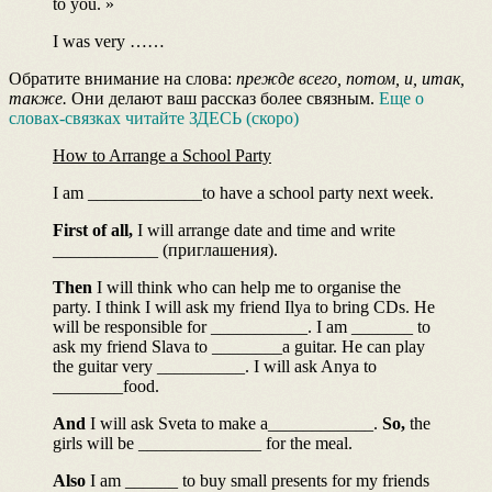
to you. »
I was very ……
Обратите внимание на слова:
прежде всего, потом, и, итак,
также.
Они делают ваш рассказ более связным.
Еще о
словах-связках читайте ЗДЕСЬ (скоро)
How to Arrange a School Party
I am _____________to have a school party next week.
First of all,
I will arrange date and time and write
____________ (приглашения).
Then
I will think who can help me to organise the
party. I think I will ask my friend Ilya to bring CDs. He
will be responsible for ___________. I am _______ to
ask my friend Slava to ________a guitar. He can play
the guitar very __________. I will ask Anya to
________food.
And
I will ask Sveta to make a____________.
So,
the
girls will be ______________ for the meal.
Also
I am ______ to buy small presents for my friends