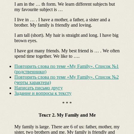
I am in the … th form. We learn different subjects but
my favourite subject is …
I live in … . I have a mother, a father, a sister and a
brother. My family is friendly and loving.
I am tall (short). My hair is straight and long. I have big
brown eyes.
I have got many friends. My best friend is … . We often
spend time together. We like to ….
Повторить слова по теме «My Family». Список №1
(родственники)
Повторить слова по теме «My Family». Список №2
(черты характера)
Написать письмо другу
Задание и вопросы к тексту
* * *
Текст 2. My Family and Me
My family is large. There are 6 of us: father, mother, my
sister, two brothers and me. My family is friendly and