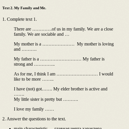
Text 2. My Family and Me.
1. Complete text 1.
There are ………….of us in my family. We are a close
family. We are sociable and …
My mother is a ………………… My mother is loving
and ……….
My father is a ……………………… My father is
strong and …………..
As for me, I think I am ……………………… I would
like to be more ……..
I have (not) got……. My elder brother is active and
…….
My little sister is pretty but ……….
I love my family ……
2. Answer the questions to the text.
main characteristic — главная черта характера