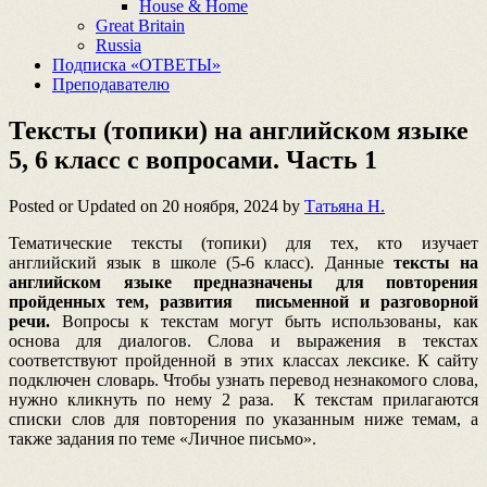
House & Home
Great Britain
Russia
Подписка «ОТВЕТЫ»
Преподавателю
Тексты (топики) на английском языке
5, 6 класс с вопросами. Часть 1
Posted or Updated on
20 ноября, 2024
by
Татьяна Н.
Тематические тексты (топики) для тех, кто изучает
английский язык в школе (5-6 класс). Данные
тексты на
английском языке предназначены для повторения
пройденных тем, развития письменной и разговорной
речи.
Вопросы к текстам могут быть использованы, как
основа для диалогов. Слова и выражения в текстах
соответствуют пройденной в этих классах лексике. К сайту
подключен словарь. Чтобы узнать перевод незнакомого слова,
нужно кликнуть по нему 2 раза. К текстам прилагаются
списки слов для повторения по указанным ниже темам, а
также задания по теме «Личное письмо».