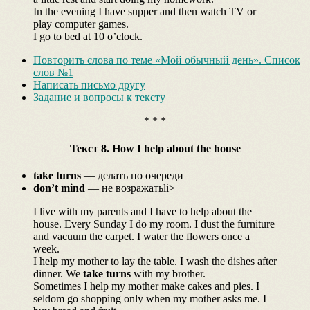
In the evening I have supper and then watch TV or
play computer games.
I go to bed at 10 o’clock.
Повторить слова по теме «Мой обычный день». Список
слов №1
Написать письмо другу
Задание и вопросы к тексту
* * *
Текст 8. How I help about the house
take turns
— делать по очереди
don’t mind
— не возражатьli>
I live with my parents and I have to help about the
house. Every Sunday I do my room. I dust the furniture
and vacuum the carpet. I water the flowers once a
week.
I help my mother to lay the table. I wash the dishes after
dinner. We
take turns
with my brother.
Sometimes I help my mother make cakes and pies. I
seldom go shopping only when my mother asks me. I