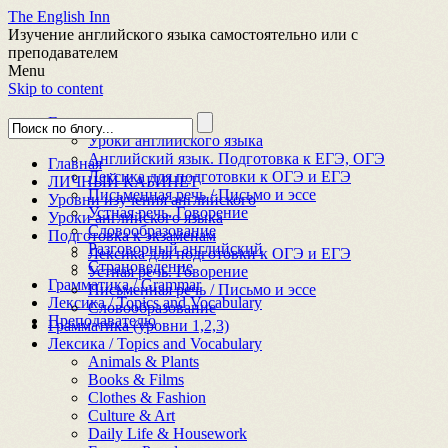
The English Inn
Изучение английского языка самостоятельно или с
преподавателем
Menu
Skip to content
Главная
Уроки английского языка
Английский язык. Подготовка к ЕГЭ, ОГЭ
Главная
Лексика для подготовки к ОГЭ и ЕГЭ
ЛИЧНЫЙ КАБИНЕТ
Письменная речь / Письмо и эссе
Уровни изучения английского
Устная речь. Говорение
Уроки английского языка
Словообразование
Подготовка к экзаменам
Разговорный английский
Лексика для подготовки к ОГЭ и ЕГЭ
Страноведение
Устная речь. Говорение
Грамматика / Grammar
Письменная речь / Письмо и эссе
Лексика / Topics and Vocabulary
Словообразование
Преподавателю
Грамматика (уровни 1,2,3)
Лексика / Topics and Vocabulary
Animals & Plants
Books & Films
Clothes & Fashion
Culture & Art
Daily Life & Housework