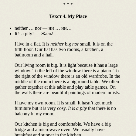
* * *
Текст 4. My Place
neither … nor — ни … ни…
It’s a pity! — Жаль!
I live in a flat. It is
neither
big
nor
small. It is on the
fifth floor. Our flat has two rooms, a kitchen, a
bathroom and a hall.
Our living room is big. It is light because it has a large
window. To the left of the window there is a piano. To
the right of the window there is an old wardrobe. In the
middle of the room there is a big round table. We often
gather together at this table and play table games. On
the walls there are beautiful paintings of modern artists.
I have my own room. It is small. It hasn’t got much
furniture but it is very cosy.
It is a pity
that there is no
balcony in my room.
Our kitchen is big and comfortable. We have a big
fridge and a microwave oven. We usually have
breakfast and supper in the kitchen.