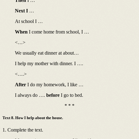
Then
I …
Next I
…
At school I …
When
I come home from school, I …
<…>
We usually eat dinner at about…
I help my mother with dinner. I ….
<….>
After
I do my homework, I like …
I always do ….
before
I go to bed.
* * *
Text 8. How I help about the house.
1. Complete the text.