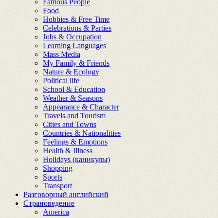
Famous People
Food
Hobbies & Free Time
Celebrations & Parties
Jobs & Occupation
Learning Languages
Mass Media
My Family & Friends
Nature & Ecology
Political life
School & Education
Weather & Seasons
Appearance & Character
Travels and Tourism
Cities and Towns
Countries & Nationalities
Feelings & Emotions
Health & Illness
Holidays (каникулы)
Shopping
Sports
Transport
Разговорный английский
Страноведение
America