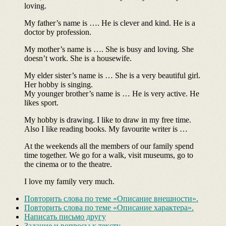
loving.
My father’s name is …. He is clever and kind. He is a
doctor by profession.
My mother’s name is …. She is busy and loving. She
doesn’t work. She is a housewife.
My elder sister’s name is … She is a very beautiful girl.
Her hobby is singing.
My younger brother’s name is … He is very active. He
likes sport.
My hobby is drawing. I like to draw in my free time.
Also I like reading books. My favourite writer is …
At the weekends all the members of our family spend
time together. We go for a walk, visit museums, go to
the cinema or to the theatre.
I love my family very much.
Повторить слова по теме «Описание внешности».
Повторить слова по теме «Описание характера».
Написать письмо другу
Задание и вопросы к тексту