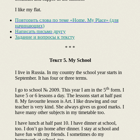
I like my flat.
Повторить слова по теме «Home. My Place» (для
начинающих)
Написать письмо другу
Задание и вопросы к тексту
* * *
Текст 5. My School
I live in Russia. In my country the school year starts in
September. It has four or three terms.
th
I go to school № 2009. This year I am in the 5
form. I
have 5 or 6 lessons a day. The lessons start at half past
8. My favourite lesson is Art. I like drawing and our
teacher is very kind. She always gives us good marks. I
have many other subjects in my timetable too.
I have lunch at half past 10. I have dinner at school,
too. I don’t go home after dinner. I stay at school and
have fun with my friends. I sometimes do my
homework at school, too.