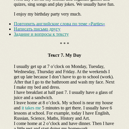
quizes, sing songs and play jokes. We usually have fun.
I enjoy my birthday party very much.
Повторить английские слова по теме «Parties»
Написать письмо другу
Задание и вопросы к тексту
* * *
Текст 7. My Day
I usually get up at 7 o’clock on Monday, Tuesday,
Wednesday, Thursday and Friday. At the weekends I
get up late because I don’t have to go to school (work).
After that I go to the bathroom and wash my face. Next
I make my bed and dress.
I have breakfast at half past 7. I usually have a glass of
juice and a sandwich.
I leave home at 8 o’clock. My school is near my house
and
it takes me
5 minutes to get there. I usually have 6
lessons at school. For example, today I have English,
Russian, Science, Maths, History and Art.
I come home at 2 o’clock and have dinner. Then I have
a little rest and start doing my homework.