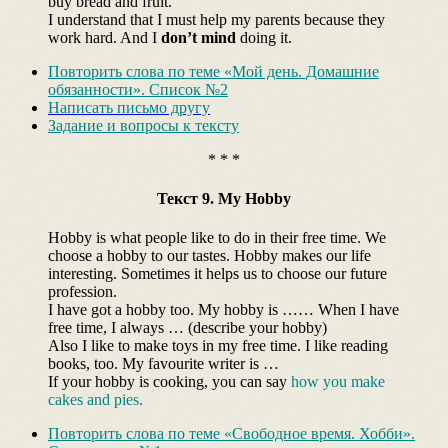
buy bread and fruit.
I understand that I must help my parents because they
work hard. And I
don’t mind
doing it.
Повторить слова по теме «Мой день. Домашние
обязанности». Список №2
Написать письмо другу
Задание и вопросы к тексту
* * *
Текст 9. My Hobby
Hobby is what people like to do in their free time. We
choose a hobby to our tastes. Hobby makes our life
interesting. Sometimes it helps us to choose our future
profession.
I have got a hobby too. My hobby is …… When I have
free time, I always … (describe your hobby)
Also I like to make toys in my free time. I like reading
books, too. My favourite writer is …
If your hobby is cooking, you can say
how you make
cakes and pies.
Повторить слова по теме «Свободное время. Хобби».