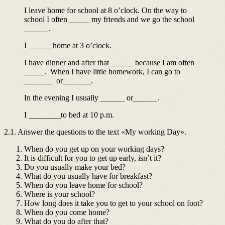
I leave home for school at 8 o’clock. On the way to
school I often _____ my friends and we go the school
______.
I ______home at 3 o’clock.
I have dinner and after that______ because I am often
_____. When I have little homework, I can go to
_______ or_______.
In the evening I usually ______ or______.
I ________to bed at 10 p.m.
2.1. Answer the questions to the text «My working Day».
When do you get up on your working days?
It is difficult for you to get up early, isn’t it?
Do you usually make your bed?
What do you usually have for breakfast?
When do you leave home for school?
Where is your school?
How long does it take you to get to your school on foot?
When do you come home?
What do you do after that?