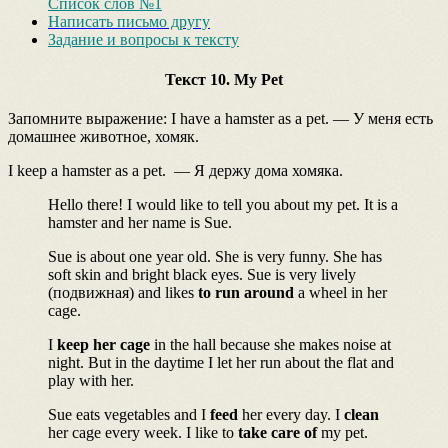
Список слов №1
Написать письмо другу
Задание и вопросы к тексту
Текст 10. My Pet
Запомните выражение: I have a hamster as a pet. — У меня есть
домашнее животное, хомяк.
I keep a hamster as a pet. — Я держу дома хомяка.
Hello there! I would like to tell you about my pet. It is a
hamster and her name is Sue.
Sue is about one year old. She is very funny. She has
soft skin and bright black eyes. Sue is very lively
(подвижная) and likes
to run around
a wheel in her
cage.
I
keep her cage
in the hall because she makes noise at
night. But in the daytime I let her run about the flat and
play with her.
Sue eats vegetables and I
feed
her every day. I
clean
her cage every week. I like to
take care of
my pet.