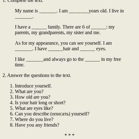
1. Complete the text.
My name is _______. I am ________years old. I live in
_______.
I have a ______ family. There are 6 of ______: my
parents, my grandparents, my sister and me.
As for my appearance, you can see yourself. I am
_______. I have ______hair and ______ eyes.
I like _______and always go to the ______ in my free
time.
2. Answer the questions to the text.
Introduce yourself.
What are you?
How old are you?
Is your hair long or short?
What are eyes like?
Can you describe (описать) yourself?
Where do you live?
Have you any friends?
* * *