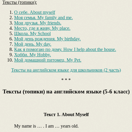
Тексты (топики):
О себе. About myself
Моя семья. My family and me.
Мои друзья. My friends.
Место, где я живу. My place.
Школа. My School
Мой день рождения. My birthday.
Мой день. My day.
Как я помогаю по дому. How I help about the house.
Хобби. My Hobby.
Мой домашний питомец. My Pet.
Тексты на английском языке для школьников (2 часть)
* * *
Тексты (топики) на английском языке (5-6 класс)
Текст 1. About Myself
My name is … . I am … years old.