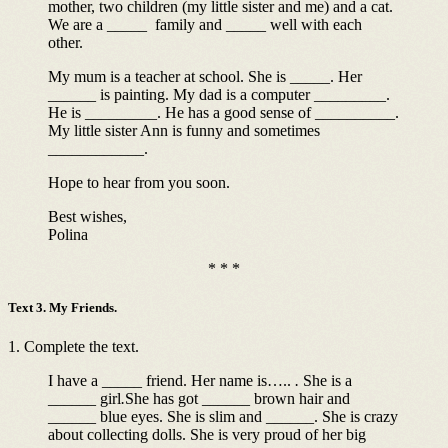
mother, two children (my little sister and me) and a cat.
We are a _____ family and _____ well with each
other.
My mum is a teacher at school. She is _____. Her
______ is painting. My dad is a computer _________.
He is _________. He has a good sense of __________.
My little sister Ann is funny and sometimes
____________.
Hope to hear from you soon.
Best wishes,
Polina
* * *
Text 3. My Friends.
1. Complete the text.
I have a _____ friend. Her name is…..
.
She is a
______ girl
.
She has got
______
brown hair and
______
blue eyes. She is slim and ______. She is crazy
about collecting dolls. She is very proud of her big