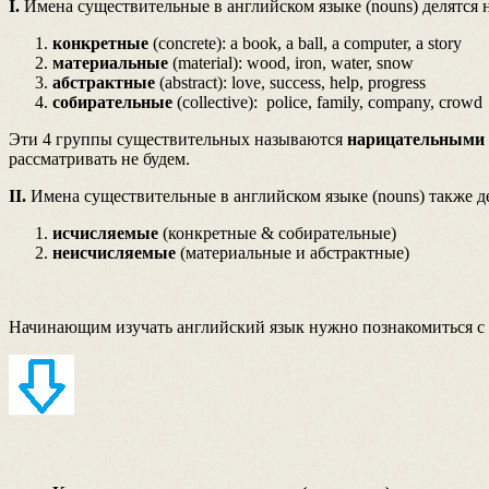
I.
Имена существительные в английском языке (nouns) делятся н
конкретные
(concrete): a book, a ball, a computer, a story
материальные
(material): wood, iron, water, snow
абстрактные
(abstract): love, success, help, progress
собирательные
(collective): police, family, company, crowd
Эти 4 группы существительных называются
нарицательными
рассматривать не будем.
II.
Имена существительные в английском языке (nouns) также де
исчисляемые
(конкретные & собирательные)
неисчисляемые
(материальные и абстрактные)
Начинающим изучать английский язык нужно познакомиться с