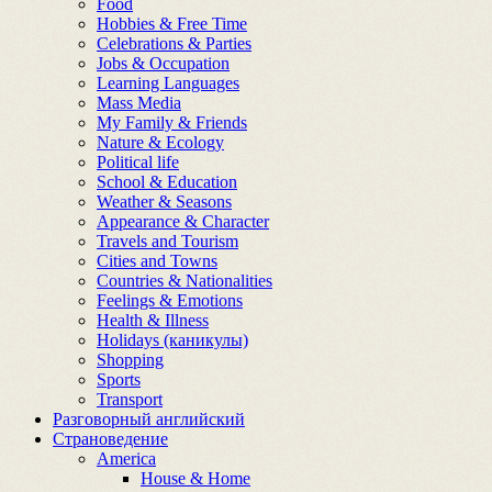
Food
Hobbies & Free Time
Celebrations & Parties
Jobs & Occupation
Learning Languages
Mass Media
My Family & Friends
Nature & Ecology
Political life
School & Education
Weather & Seasons
Appearance & Character
Travels and Tourism
Cities and Towns
Countries & Nationalities
Feelings & Emotions
Health & Illness
Holidays (каникулы)
Shopping
Sports
Transport
Разговорный английский
Страноведение
America
House & Home