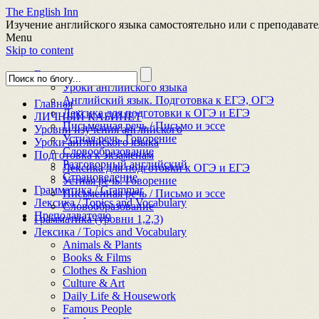
The English Inn
Изучение английского языка самостоятельно или с преподават
Menu
Skip to content
Главная
Уроки английского языка
Английский язык. Подготовка к ЕГЭ, ОГЭ
Главная
Лексика для подготовки к ОГЭ и ЕГЭ
ЛИЧНЫЙ КАБИНЕТ
Письменная речь / Письмо и эссе
Уровни изучения английского
Устная речь. Говорение
Уроки английского языка
Словообразование
Подготовка к экзаменам
Разговорный английский
Лексика для подготовки к ОГЭ и ЕГЭ
Страноведение
Устная речь. Говорение
Грамматика / Grammar
Письменная речь / Письмо и эссе
Лексика / Topics and Vocabulary
Словообразование
Преподавателю
Грамматика (уровни 1,2,3)
Лексика / Topics and Vocabulary
Animals & Plants
Books & Films
Clothes & Fashion
Culture & Art
Daily Life & Housework
Famous People