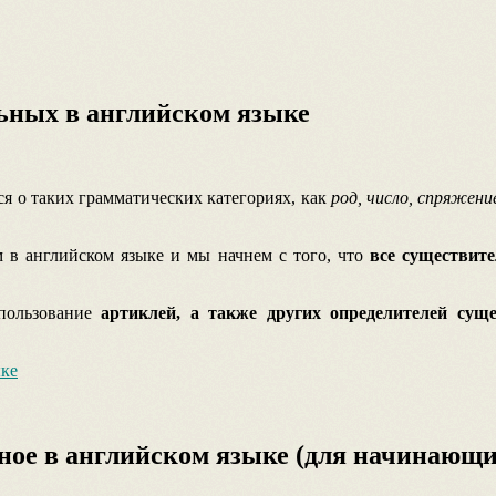
ьных в английском языке
я о таких грамматических категориях, как
род, число, спряжени
м в английском языке и мы начнем с того, что
все существит
спользование
артиклей, а также других определителей сущ
ыке
ное в английском языке (для начинающи