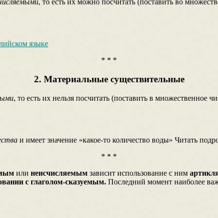
числяемыми
, то есть их можно посчитать (поставить во множеств
глийском языке
* * *
2. Материальные существительные
мыми
, то есть их нельзя посчитать (поставить в множественное чи
ества
и имеет значение «какое-то количество воды» Читать под
* * *
емым
или
неисчисляемым
зависит использование с ним
артикля
овании с глаголом-сказуемым.
Последний момент наиболее важе