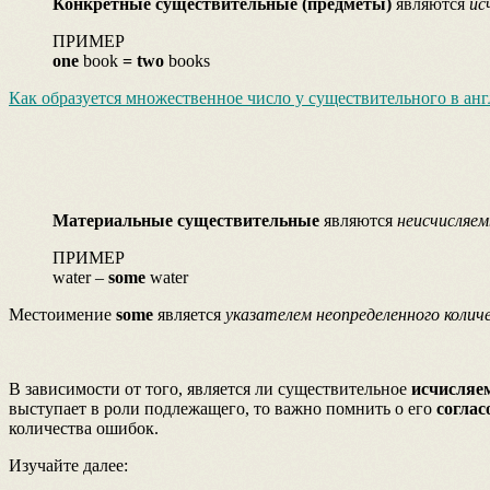
Конкретные существительные (предметы)
являются
ис
ПРИМЕР
one
book
= two
books
Как образуется множественное число у существительного в ан
Материальные существительные
являются
неисчисляе
ПРИМЕР
water –
some
water
Местоимение
some
является
указателем неопределенного колич
В зависимости от того, является ли существительное
исчисля
выступает в роли подлежащего, то важно помнить о его
соглас
количества ошибок.
Изучайте далее: