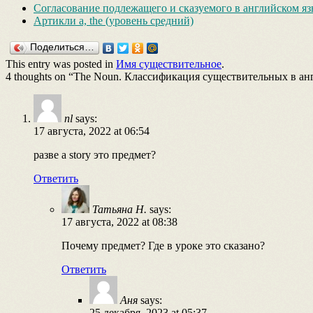
Согласование подлежащего и сказуемого в английском я
Артикли a, the (уровень средний)
Поделиться…
This entry was posted in
Имя существительное
.
4 thoughts on “
The Noun. Классификация существительных в ан
nl
says:
17 августа, 2022 at 06:54
разве a story это предмет?
Ответить
Татьяна Н.
says:
17 августа, 2022 at 08:38
Почему предмет? Где в уроке это сказано?
Ответить
Аня
says:
25 декабря, 2023 at 05:37