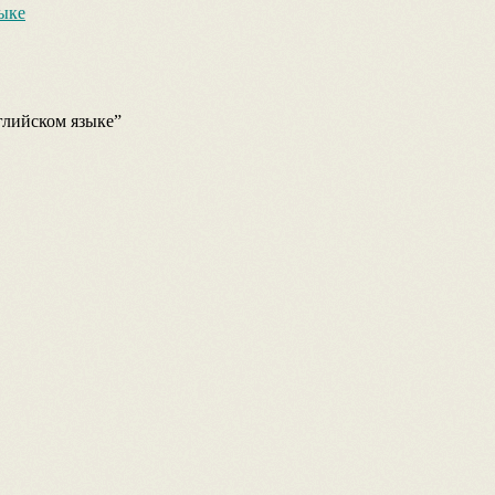
зыке
глийском языке
”