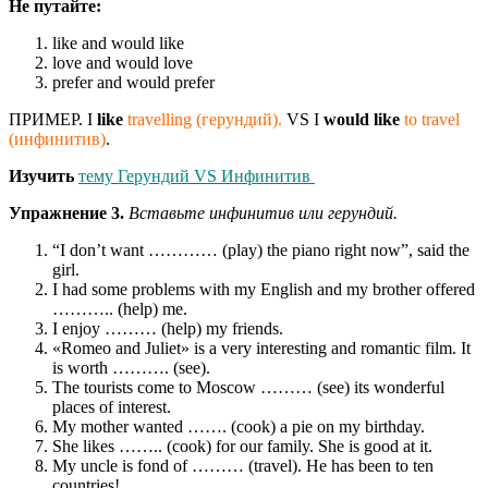
Не путайте:
like and would like
love and would love
prefer and would prefer
ПРИМЕР. I
like
travelling (герундий).
VS I
would like
to travel
(инфинитив)
.
Изучить
тему Герундий VS Инфинитив
Упражнение 3.
Вставьте инфинитив или герундий.
“I don’t want ………… (play) the piano right now”, said the
girl.
I had some problems with my English and my brother offered
……….. (help) me.
I enjoy ……… (help) my friends.
«Romeo and Juliet» is a very interesting and romantic film. It
is worth ………. (see).
The tourists come to Moscow ……… (see) its wonderful
places of interest.
My mother wanted ……. (cook) a pie on my birthday.
She likes …….. (cook) for our family. She is good at it.
My uncle is fond of ……… (travel). He has been to ten
countries!