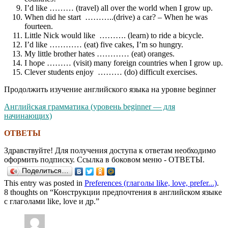
I’d like ……… (travel) all over the world when I grow up.
When did he start ………..(drive) a car? – When he was
fourteen.
Little Nick would like ………. (learn) to ride a bicycle.
I’d like ………… (eat) five cakes, I’m so hungry.
My little brother hates ………… (eat) oranges.
I hope ……… (visit) many foreign countries when I grow up.
Clever students enjoy ……… (do) difficult exercises.
Продолжить изучение английского языка на уровне beginner
Английская грамматика (уровень beginner — для
начинающих)
ОТВЕТЫ
Здравствуйте! Для получения доступа к ответам необходимо
оформить подписку. Ссылка в боковом меню - ОТВЕТЫ.
Поделиться…
This entry was posted in
Preferences (глаголы like, love, prefer...)
.
8 thoughts on “
Конструкции предпочтения в английском языке
с глаголами like, love и др.
”