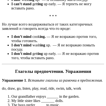
I can’t stand
gett
ing
up early. — Я терпеть не могу
вставать рано.
* * *
Но лучше всего воздерживаться от таких категоричных
заявлений и говорить всегда что-то вроде:
I don’t mind
cook
ing.
— Я не возражаю против того,
чтобы готовить.
I don’t mind
wash
ing
up. — Я не возражаю помыть
посуду.
I don’t mind
gett
ing
up early. — Я не возражаю против
того, чтобы вставать рано.
Глаголы предпочтения. Упражнения
Упражнение 1
.
Вставьте глаголы из рамочки в предложения.
do, draw, go, listen, play, read, ride, swim, talk, work
Our grandfather enjoys ______ in the garden.
My little sister likes _______ dolls.
The boys prefer _____ to music.