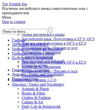
The English Inn
Изучение английского языка самостоятельно или с
преподавателем
Menu
Skip to content
Главная
Уроки английского языка
Английский язык. Подготовка к ЕГЭ, ОГЭ
Главная
Лексика для подготовки к ОГЭ и ЕГЭ
ЛИЧНЫЙ КАБИНЕТ
Письменная речь / Письмо и эссе
Уровни изучения английского
Устная речь. Говорение
Уроки английского языка
Словообразование
Подготовка к экзаменам
Разговорный английский
Лексика для подготовки к ОГЭ и ЕГЭ
Страноведение
Устная речь. Говорение
Грамматика / Grammar
Письменная речь / Письмо и эссе
Лексика / Topics and Vocabulary
Словообразование
Преподавателю
Грамматика (уровни 1,2,3)
Лексика / Topics and Vocabulary
Animals & Plants
Books & Films
Clothes & Fashion
Culture & Art
Daily Life & Housework