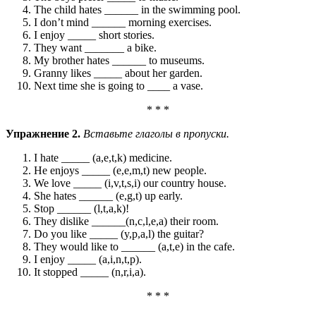
The child hates ______ in the swimming pool.
I don’t mind ______ morning exercises.
I enjoy _____ short stories.
They want _______ a bike.
My brother hates ______ to museums.
Granny likes _____ about her garden.
Next time she is going to ____ a vase.
* * *
Упражнение 2.
Вставьте глаголы в пропуски.
I hate _____ (a,e,t,k) medicine.
He enjoys _____ (e,e,m,t) new people.
We love _____ (i,v,t,s,i) our country house.
She hates ______ (e,g,t) up early.
Stop ______ (l,t,a,k)!
They dislike ______(n,c,l,e,a) their room.
Do you like _____ (y,p,a,l) the guitar?
They would like to ______ (a,t,e) in the cafe.
I enjoy _____ (a,i,n,t,p).
It stopped _____ (n,r,i,a).
* * *