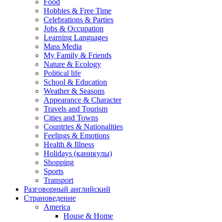
Food
Hobbies & Free Time
Celebrations & Parties
Jobs & Occupation
Learning Languages
Mass Media
My Family & Friends
Nature & Ecology
Political life
School & Education
Weather & Seasons
Appearance & Character
Travels and Tourism
Cities and Towns
Countries & Nationalities
Feelings & Emotions
Health & Illness
Holidays (каникулы)
Shopping
Sports
Transport
Разговорный английский
Страноведение
America
House & Home