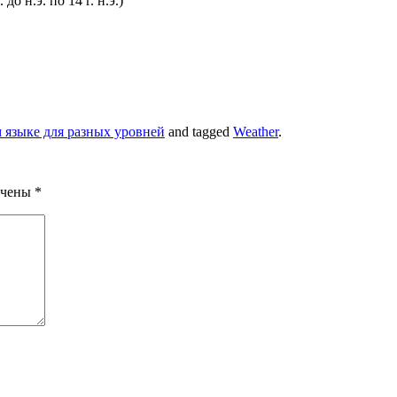
о н.э. по 14 г. н.э.)
 языке для разных уровней
and tagged
Weather
.
ечены
*