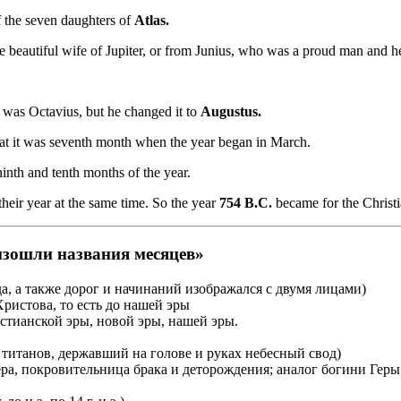
 the seven daughters of
Atlas.
he beautiful wife of Jupiter, or from Junius, who was a proud man and 
 was Octavius, but he changed it to
Augustus.
hat it was seventh month when the year began in March.
ninth and tenth months of the year.
heir year at the same time. So the year
754 B.C.
became for the Christi
изошли названия месяцев»
да, а также дорог и начинаний изображался с двумя лицами)
Христова, то есть до нашей эры
тианской эры, новой эры, нашей эры.
 титанов, державший на голове и руках небесный свод)
, покровительница брака и деторождения; аналог богини Геры 