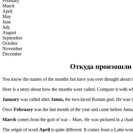
February
March
April
May
June
July
August
September
October
November
December
Откуда произошли н
You know the names of the months but have you ever thought about th
Here is a story about how the months were called. Compare it with w
January
was called after
Janus,
the two-faced Roman god. He was th
Once
February
was the last month of the year and came before Janua
March
comes from the god of war – Mars. He was pictured in a char
The origin of word
April
is quite different. It comes from a Latin wo