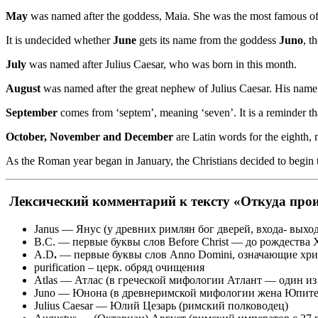
May
was named after the goddess, Maia. She was the most famous of
It is undecided whether
June
gets its name from the goddess
Juno
, t
July
was named after Julius Caesar, who was born in this month.
August
was named after the great nephew of Julius Caesar. His name
September
comes from ‘septem’, meaning ‘seven’. It is a reminder t
October, November and December
are Latin words for the eighth, 
As the Roman year began in January, the Christians decided to begin t
Лексический комментарий к тексту «Откуда про
Janus — Янус (у древних римлян бог дверей, входа- выхо
B.C. — первые буквы слов Before Christ — до рождества 
A.D
.
— первые буквы слов Anno Domini, означающие хрис
purification – церк. обряд очищения
Atlas — Атлас (в греческой мифологии Атлант — один из
Juno — Юнона (в древнеримской мифологии жена Юпитера
Julius Caesar — Юлий Цезарь (римский полководец)