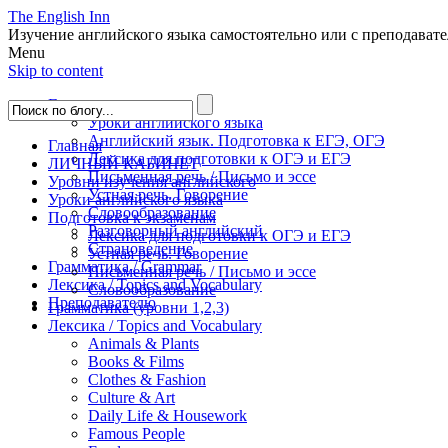
The English Inn
Изучение английского языка самостоятельно или с преподават
Menu
Skip to content
Главная
Уроки английского языка
Английский язык. Подготовка к ЕГЭ, ОГЭ
Главная
Лексика для подготовки к ОГЭ и ЕГЭ
ЛИЧНЫЙ КАБИНЕТ
Письменная речь / Письмо и эссе
Уровни изучения английского
Устная речь. Говорение
Уроки английского языка
Словообразование
Подготовка к экзаменам
Разговорный английский
Лексика для подготовки к ОГЭ и ЕГЭ
Страноведение
Устная речь. Говорение
Грамматика / Grammar
Письменная речь / Письмо и эссе
Лексика / Topics and Vocabulary
Словообразование
Преподавателю
Грамматика (уровни 1,2,3)
Лексика / Topics and Vocabulary
Animals & Plants
Books & Films
Clothes & Fashion
Culture & Art
Daily Life & Housework
Famous People