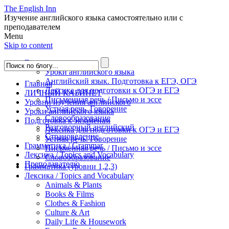
The English Inn
Изучение английского языка самостоятельно или с
преподавателем
Menu
Skip to content
Главная
Уроки английского языка
Английский язык. Подготовка к ЕГЭ, ОГЭ
Главная
Лексика для подготовки к ОГЭ и ЕГЭ
ЛИЧНЫЙ КАБИНЕТ
Письменная речь / Письмо и эссе
Уровни изучения английского
Устная речь. Говорение
Уроки английского языка
Словообразование
Подготовка к экзаменам
Разговорный английский
Лексика для подготовки к ОГЭ и ЕГЭ
Страноведение
Устная речь. Говорение
Грамматика / Grammar
Письменная речь / Письмо и эссе
Лексика / Topics and Vocabulary
Словообразование
Преподавателю
Грамматика (уровни 1,2,3)
Лексика / Topics and Vocabulary
Animals & Plants
Books & Films
Clothes & Fashion
Culture & Art
Daily Life & Housework