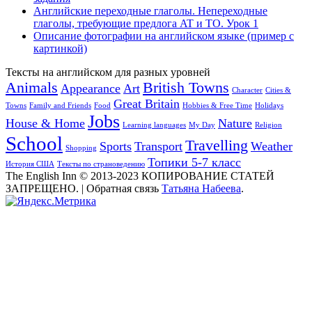
Английские переходные глаголы. Непереходные
глаголы, требующие предлога AT и TO. Урок 1
Описание фотографии на английском языке (пример с
картинкой)
Тексты на английском для разных уровней
Animals
British Towns
Appearance
Art
Character
Cities &
Great Britain
Towns
Family and Friends
Food
Hobbies & Free Time
Holidays
Jobs
House & Home
Nature
Learning languages
My Day
Religion
School
Travelling
Sports
Transport
Weather
Shopping
Топики 5-7 класс
История США
Тексты по страноведению
The English Inn © 2013-2023 КОПИРОВАНИЕ СТАТЕЙ
ЗАПРЕЩЕНО.
|
Обратная связь
Татьяна Набеева
.