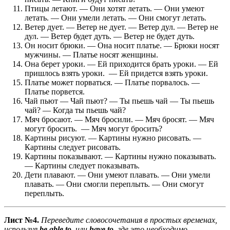
Птицы летают. — Они хотят летать. — Они умеют
летать. — Они умели летать. — Они смогут летать.
Ветер дует. — Ветер не дует. — Ветер дул. — Ветер не
дул. — Ветер будет дуть. — Ветер не будет дуть.
Он носит брюки. — Она носит платье. — Брюки носят
мужчины. — Платье носят женщины.
Она берет уроки. — Ей приходится брать уроки. — Ей
пришлось взять уроки. — Ей придется взять уроки.
Платье может порваться. — Платье порвалось. —
Платье порвется.
Чай пьют — Чай пьют? — Ты пьешь чай — Ты пьешь
чай? — Когда ты пьешь чай?
Мяч бросают. — Мяч бросили. — Мяч бросят. — Мяч
могут бросить. — Мяч могут бросить?
Картины рисуют. — Картины нужно рисовать. —
Картины следует рисовать.
Картины показывают. — Картины нужно показывать.
— Картины следует показывать.
Дети плавают. — Они умеют плавать. — Они умели
плавать. — Они смогли переплыть. — Они смогут
переплыть.
Лист №4.
Переведите словосочетания в простых временах,
используя
be able to
или
have to
, где это необходимо.