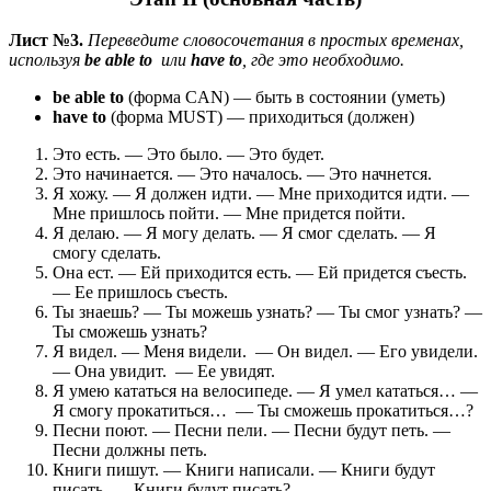
Лист №3.
Переведите словосочетания в простых временах,
используя
be able to
или
have to
, где это необходимо.
be able to
(форма CAN) — быть в состоянии (уметь)
have to
(форма MUST) — приходиться (должен)
Это есть. — Это было. — Это будет.
Это начинается. — Это началось. — Это начнется.
Я хожу. — Я должен идти. — Мне приходится идти. —
Мне пришлось пойти. — Мне придется пойти.
Я делаю. — Я могу делать. — Я смог сделать. — Я
смогу сделать.
Она ест. — Ей приходится есть. — Ей придется съесть.
— Ее пришлось съесть.
Ты знаешь? — Ты можешь узнать? — Ты смог узнать? —
Ты сможешь узнать?
Я видел. — Меня видели. — Он видел. — Его увидели.
— Она увидит. — Ее увидят.
Я умею кататься на велосипеде. — Я умел кататься… —
Я смогу прокатиться… — Ты сможешь прокатиться…?
Песни поют. — Песни пели. — Песни будут петь. —
Песни должны петь.
Книги пишут. — Книги написали. — Книги будут
писать. — Книги будут писать?