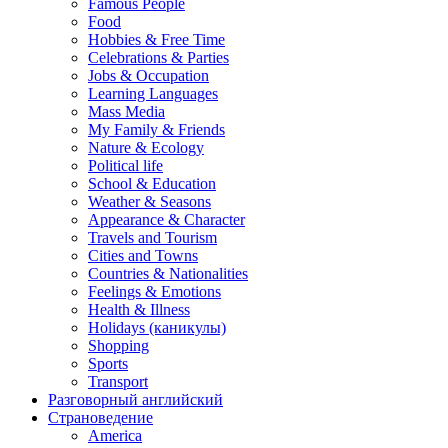
Famous People
Food
Hobbies & Free Time
Celebrations & Parties
Jobs & Occupation
Learning Languages
Mass Media
My Family & Friends
Nature & Ecology
Political life
School & Education
Weather & Seasons
Appearance & Character
Travels and Tourism
Cities and Towns
Countries & Nationalities
Feelings & Emotions
Health & Illness
Holidays (каникулы)
Shopping
Sports
Transport
Разговорный английский
Страноведение
America