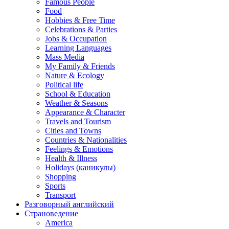
Famous People
Food
Hobbies & Free Time
Celebrations & Parties
Jobs & Occupation
Learning Languages
Mass Media
My Family & Friends
Nature & Ecology
Political life
School & Education
Weather & Seasons
Appearance & Character
Travels and Tourism
Cities and Towns
Countries & Nationalities
Feelings & Emotions
Health & Illness
Holidays (каникулы)
Shopping
Sports
Transport
Разговорный английский
Страноведение
America