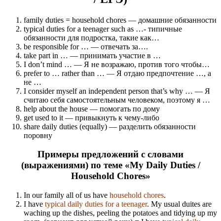
family duties = household chores — домашние обязанности
typical duties for a teenager such as …- типичные
обязанности для подростка, такие как…
be responsible for … — отвечать за….
take part in … — принимать участие в …
I don’t mind … — Я не возражаю, против того чтобы…
prefer to … rather than … — Я отдаю предпочтение …, а
не …
I consider myself an independent person that’s why … — Я
считаю себя самостоятельным человеком, поэтому я …
help about the house — помогать по дому
get used to it — привыкнуть к чему-либо
share daily duties (equally) — разделить обязанности
поровну
Примеры предложений с словами
(выражениями) по теме «My Daily Duties /
Household Chores»
In our family all of us have
household chores
.
I have
typical daily duties for a teenager
. My usual duites are
waching up the dishes, peeling the potatoes and tidying up my