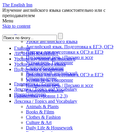
The English Inn
Изучение английского языка самостоятельно или с
преподавателем
Menu
Skip to content
Главная
Уроки английского языка
Английский язык. Подготовка к ЕГЭ, ОГЭ
Главная
Лексика для подготовки к ОГЭ и ЕГЭ
ЛИЧНЫЙ КАБИНЕТ
Письменная речь / Письмо и эссе
Уровни изучения английского
Устная речь. Говорение
Уроки английского языка
Словообразование
Подготовка к экзаменам
Разговорный английский
Лексика для подготовки к ОГЭ и ЕГЭ
Страноведение
Устная речь. Говорение
Грамматика / Grammar
Письменная речь / Письмо и эссе
Лексика / Topics and Vocabulary
Словообразование
Преподавателю
Грамматика (уровни 1,2,3)
Лексика / Topics and Vocabulary
Animals & Plants
Books & Films
Clothes & Fashion
Culture & Art
Daily Life & Housework