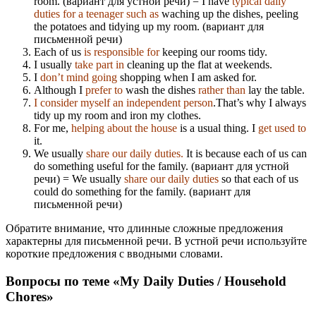
room. (вариант для устной речи) = I have
typical daily
duties for a teenager such as
waching up the dishes, peeling
the potatoes and tidying up my room. (вариант для
письменной речи)
Each of us
is responsible for
keeping our rooms tidy.
I usually
take part in
cleaning up the flat at weekends.
I
don’t mind going
shopping when I am asked for.
Although I
prefer to
wash the dishes
rather than
lay the table.
I consider myself an independent person
.That’s why I always
tidy up my room and iron my clothes.
For me,
helping about the house
is a usual thing. I
get used to
it.
We usually
share our daily duties.
It is because each of us can
do something useful for the family. (вариант для устной
речи) = We usually
share our daily duties
so that each of us
could do something for the family. (вариант для
письменной речи)
Обратите внимание, что длинные сложные предложения
характерны для письменной речи. В устной речи используйте
короткие предложения с вводными словами.
Вопросы по теме «My Daily Duties / Household
Chores»