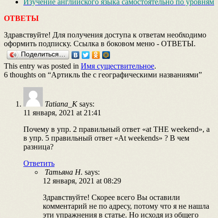
Изучение английского языка самостоятельно по уровням
ОТВЕТЫ
Здравствуйте! Для получения доступа к ответам необходимо
оформить подписку. Ссылка в боковом меню - ОТВЕТЫ.
Поделиться…
This entry was posted in
Имя существительное
.
6 thoughts on “
Артикль the с географическими названиями
”
Tatiana_K
says:
11 января, 2021 at 21:41
Почему в упр. 2 правильный ответ «at THE weekend», а
в упр. 5 правильный ответ «At weekends» ? В чем
разница?
Ответить
Татьяна Н.
says:
12 января, 2021 at 08:29
Здравствуйте! Скорее всего Вы оставили
комментарий не по адресу, потому что я не нашла
эти упражнения в статье. Но исходя из общего