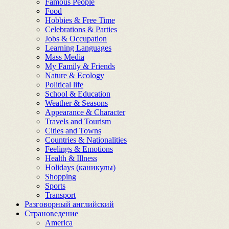
Famous People
Food
Hobbies & Free Time
Celebrations & Parties
Jobs & Occupation
Learning Languages
Mass Media
My Family & Friends
Nature & Ecology
Political life
School & Education
Weather & Seasons
Appearance & Character
Travels and Tourism
Cities and Towns
Countries & Nationalities
Feelings & Emotions
Health & Illness
Holidays (каникулы)
Shopping
Sports
Transport
Разговорный английский
Страноведение
America