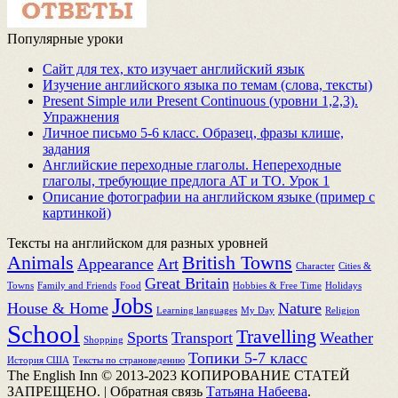
Популярные уроки
Сайт для тех, кто изучает английский язык
Изучение английского языка по темам (слова, тексты)
Present Simple или Present Continuous (уровни 1,2,3).
Упражнения
Личное письмо 5-6 класс. Образец, фразы клише,
задания
Английские переходные глаголы. Непереходные
глаголы, требующие предлога AT и TO. Урок 1
Описание фотографии на английском языке (пример с
картинкой)
Тексты на английском для разных уровней
Animals
British Towns
Appearance
Art
Character
Cities &
Great Britain
Towns
Family and Friends
Food
Hobbies & Free Time
Holidays
Jobs
House & Home
Nature
Learning languages
My Day
Religion
School
Travelling
Sports
Transport
Weather
Shopping
Топики 5-7 класс
История США
Тексты по страноведению
The English Inn © 2013-2023 КОПИРОВАНИЕ СТАТЕЙ
ЗАПРЕЩЕНО.
|
Обратная связь
Татьяна Набеева
.