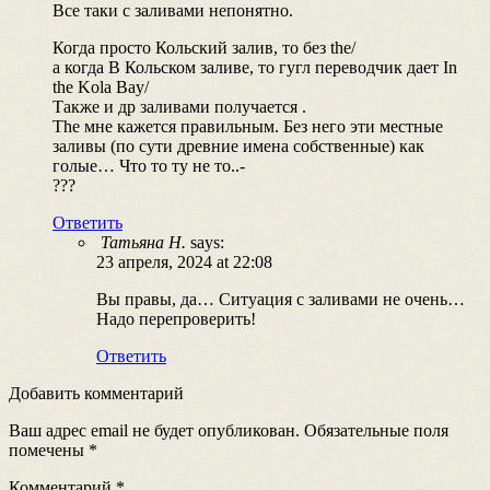
Все таки с заливами непонятно.
Когда просто Кольский залив, то без the/
а когда В Кольском заливе, то гугл переводчик дает In
the Kola Bay/
Также и др заливами получается .
The мне кажется правильным. Без него эти местные
заливы (по сути древние имена собственные) как
голые… Что то ту не то..-
???
Ответить
Татьяна Н.
says:
23 апреля, 2024 at 22:08
Вы правы, да… Ситуация с заливами не очень…
Надо перепроверить!
Ответить
Добавить комментарий
Ваш адрес email не будет опубликован.
Обязательные поля
помечены
*
Комментарий
*