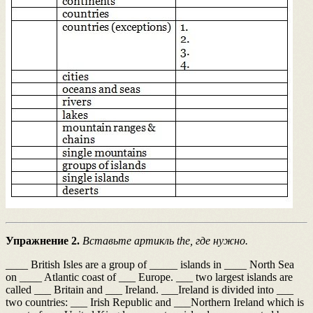
Упражнение 2.
Вставьте артикль the, где нужно.
____ British Isles are a group of _____ islands in ____ North Sea
on ____ Atlantic coast of ___ Europe. ___ two largest islands are
called ___ Britain and ___ Ireland. ___Ireland is divided into ___
two countries: ___ Irish Republic and ___Northern Ireland which is