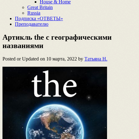
House & Home
Great Britain
Russia
Подписка «ОТВЕТЫ»
Преподавателю
Артикль the с географическими
названиями
Posted or Updated on
10 марта, 2022
by
Татьяна Н.