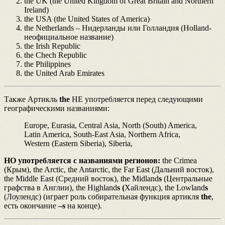
the UK (the United Kingdom of Great Britain and Northern
Ireland)
the USA (the United States of America)
the Netherlands – Нидерланды или Голландия (Holland-
неофициальное название)
the Irish Republic
the Chech Republic
the Philippines
the United Arab Emirates
Также Артикль
the
НЕ употребляется перед следующими
географическими названиями:
Europe, Eurasia, Central Asia, North (South) America,
Latin America, South-East Asia, Northern Africa,
Western (Eastern Siberia), Siberia,
НО употребляется с названиями регионов:
the Crimea
(Крым), the Arctic, the Antarctic, the Far East (Дальний восток),
the Middle East (Средний восток), the Midland
s
(Центральные
графства в Англии), the Highland
s (
Хайлендс), the Lowland
s
(Лоулендс) (играет роль собирательная функция артикля
the
,
есть окончание
–s
на конце).