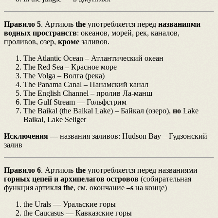
Правило 5
. Артикль
the
употребляется перед
названиями
водных пространств
: океанов, морей, рек, каналов,
проливов, озер,
кроме
заливов.
The Atlantic Ocean – Атлантический океан
The Red Sea – Красное море
The Volga – Волга (река)
The Panama Canal – Панамский канал
The English Channel – пролив Ла-манш
The Gulf Stream — Гольфстрим
The Baikal (the Baikal Lake) – Байкал (озеро),
но
Lake
Baikal, Lake Seliger
Исключения —
названия заливов: Hudson Bay – Гудзонский
залив
Правило 6
. Артикль
the
употребляется перед названиями
горных цепей и архипелагов островов
(собирательная
функция артикля
the
, см. окончание
–s
на конце)
the Urals — Уральские горы
the Caucasus — Кавказские горы