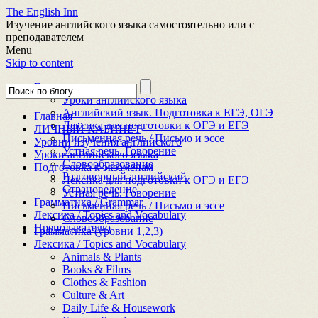
The English Inn
Изучение английского языка самостоятельно или с
преподавателем
Menu
Skip to content
Главная
Уроки английского языка
Английский язык. Подготовка к ЕГЭ, ОГЭ
Главная
Лексика для подготовки к ОГЭ и ЕГЭ
ЛИЧНЫЙ КАБИНЕТ
Письменная речь / Письмо и эссе
Уровни изучения английского
Устная речь. Говорение
Уроки английского языка
Словообразование
Подготовка к экзаменам
Разговорный английский
Лексика для подготовки к ОГЭ и ЕГЭ
Страноведение
Устная речь. Говорение
Грамматика / Grammar
Письменная речь / Письмо и эссе
Лексика / Topics and Vocabulary
Словообразование
Преподавателю
Грамматика (уровни 1,2,3)
Лексика / Topics and Vocabulary
Animals & Plants
Books & Films
Clothes & Fashion
Culture & Art
Daily Life & Housework