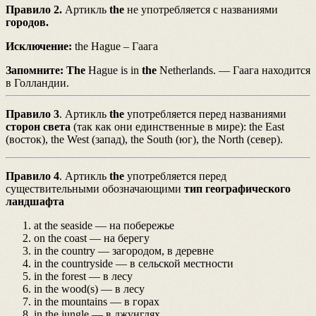
Правило 2.
Артикль
the
не употребляется с названиями
городов.
Исключение:
the Hague – Гаага
Запомните:
The
Hague is in
the
Netherlands. — Гаага находится
в Голландии.
Правило 3
. Артикль
the
употребляется перед названиями
сторон света
(так как они единственные в мире): the East
(восток), the West (запад), the South (юг), the North (север).
Правило 4
. Артикль
the
употребляется перед
существительными обозначающими
тип географического
ландшафта
at the seaside — на побережье
on the coast — на берегу
in the country — загородом, в деревне
in the countryside — в сельской местности
in the forest — в лесу
in the wood(s) — в лесу
in the mountains — в горах
in the jungle — в джунглях